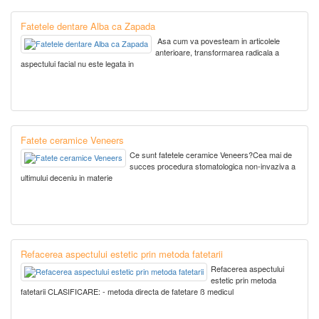
Fatetele dentare Alba ca Zapada
Asa cum va povesteam in articolele
anterioare, transformarea radicala a
aspectului facial nu este legata in
Fatete ceramice Veneers
Ce sunt fatetele ceramice Veneers?Cea mai de
succes procedura stomatologica non-invaziva a
ultimului deceniu in materie
Refacerea aspectului estetic prin metoda fatetarii
Refacerea aspectului
estetic prin metoda
fatetarii CLASIFICARE: - metoda directa de fatetare ß medicul