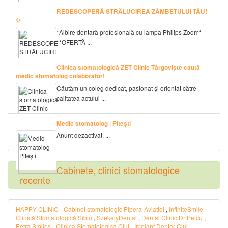
REDESCOPERĂ STRĂLUCIREA ZÂMBETULUI TĂU!
✨
*Albire dentară profesională cu lampa Philips Zoom*
**OFERTĂ ...
Clinica stomatologică ZET Clinic Târgoviște caută
medic stomatolog colaborator!
Căutăm un coleg dedicat, pasionat și orientat către
calitatea actului ...
Medic stomatolog | Pitești
Anunt dezactivat. ...
Cabinete, clinici stomatologice
recente
HAPPY CLINIC - Cabinet stomatologic Pipera-Aviatiei
,
InfiniteSmile -
Clinică Stomatologică Sibiu
,
SzekelyDental
,
Dental Clinic Dr Peicu
,
Petra Smiles - Clinica Stomatologica Cluj - Implant Dentar Cluj
,