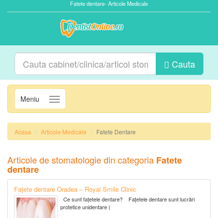
Fatete dentare- Articole Medicale
Cauta
Meniu
Navigatie
Acasa
Articole Medicale
Fatete Dentare
Articole de stomatologie din categoria
Fatete
dentare
Fațete dentare Oradea – Royal Smile Clinic
Ce sunt fațetele dentare? Fațetele dentare sunt lucrări
protetice unidentare (