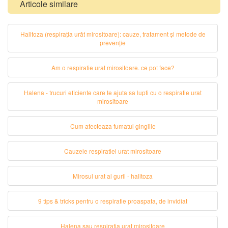
Articole similare
Halitoza (respirația urât mirositoare): cauze, tratament și metode de
prevenție
Am o respiratie urat mirositoare. ce pot face?
Halena - trucuri eficiente care te ajuta sa lupti cu o respiratie urat
mirositoare
Cum afecteaza fumatul gingiile
Cauzele respiratiei urat mirositoare
Mirosul urat al gurii - halitoza
9 tips & tricks pentru o respiratie proaspata, de invidiat
Halena sau respiratia urat mirositoare