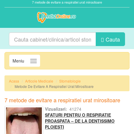
7 metode de evitare a respiratiei urat mirositoare
Cauta
Meniu
Navigatie
Acasa
Articole Medicale
Stomatologie
Metode De Evitare A Respiratiei Urat Mirositoare
7 metode de evitare a respiratiei urat mirositoare
Vizualizari:
41274
SFATURI PENTRU O RESPIRATIE
PROASPATA – DE LA DENTISSIMO
PLOIEȘTI