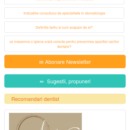
Indicatiile consultului de specialitate in stomatologie
Definitie tartru si cum scapam de el?
ce inseamna o igiena orala corecta pentru prevenirea aparitiei cariilor
dentare?
Abonare Newsletter
Sugestii, propuneri
Recomandari dentist