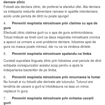
dentare zilnic
Folositi ata dentara zilnic, de preferat la sfarsitul zilei. Ata dentara
va indeparta resturile alimentare ramase in spatiile interdentare,
acolo unde periuta de dinti nu poate ajunge!
4.
Preveniti respiratia mirositoare prin clatirea cu apa de
gura
Efectuati zilnic clatirea gurii cu o apa de gura antimicrobiana.
Totusi trebuie sa tineti cont ca daca respiratia mirositoare cronica
a aparut ca urmare a unei probleme dentare, folosirea apei de
gura va masca poate mirosul, dar nu va va vindeca dintele.
5.
Preveniti respiratia mirositoare spalandu-va
limba
Curatati suprafata linguala zilnic prin folosirea unei periute de dinti
echipata corespunzator acestui scop pentru a ajuta la
indepartarea bacteriilor de pe limba
.
6.
Preveniti respiratia mirositoare prin renuntarea la fumat
Nu fumati si nu folositi alte derivate ale tutunului. Tutunul are
tendinta de uscare a gurii si întotdeauna va lasa un miros
neplacut în gura.
7.
Preveniti respiratia mirositoare prin evitarea uscarii
gurii