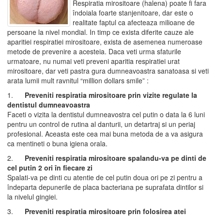
Respiratia mirositoare (halena) poate fi fara
îndoiala foarte stanjenitoare, dar este o
realitate faptul ca afecteaza milioane de
persoane la nivel mondial. In timp ce exista diferite cauze ale
aparitiei respiratiei mirositoare, exista de asemenea numeroase
metode de prevenire a acesteia. Daca veti urma sfaturile
urmatoare, nu numai veti preveni aparitia respiratiei urat
mirositoare, dar veti pastra gura dumneavoastra sanatoasa si veti
arata lumii mult ravnitul “million dollars smile” :
1.
Preveniti respiratia mirositoare prin vizite regulate la
dentistul dumneavoastra
Faceti o vizita la dentistul dumneavostra cel putin o data la 6 luni
pentru un control de rutina al danturii, un detartraj si un periaj
profesional. Aceasta este cea mai buna metoda de a va asigura
ca mentineti o buna igiena orala.
2.
Preveniti respiratia mirositoare spalandu-va pe dinti de
cel putin 2 ori în fiecare zi
Spalati-va pe dinti cu atentie de cel putin doua ori pe zi pentru a
îndeparta depunerile de placa bacteriana pe suprafata dintilor si
la nivelul gingiei.
3.
Preveniti respiratia mirositoare prin folosirea atei