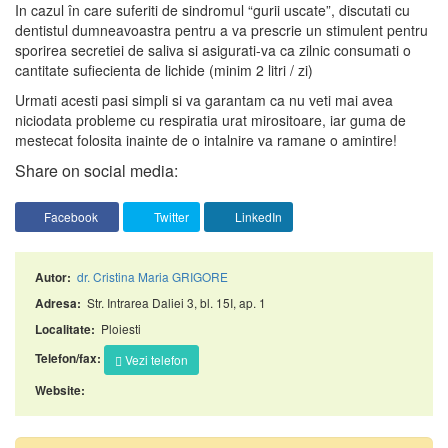
In cazul în care suferiti de sindromul “gurii uscate”, discutati cu
dentistul dumneavoastra pentru a va prescrie un stimulent pentru
sporirea secretiei de saliva si asigurati-va ca zilnic consumati o
cantitate sufiecienta de lichide (minim 2 litri / zi)
Urmati acesti pasi simpli si va garantam ca nu veti mai avea
niciodata probleme cu respiratia urat mirositoare, iar guma de
mestecat folosita inainte de o intalnire va ramane o amintire!
Share on social media:
Facebook
Twitter
LinkedIn
dr. Cristina Maria GRIGORE
Autor:
Str. Intrarea Daliei 3, bl. 15I, ap. 1
Adresa:
Ploiesti
Localitate:
Telefon/fax:
Vezi telefon
Website: