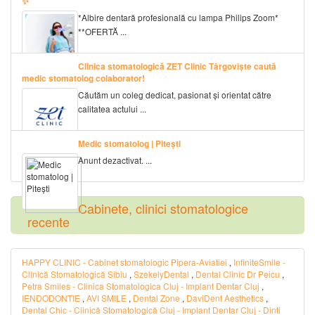
✨
*Albire dentară profesională cu lampa Philips Zoom*
**OFERTĂ ...
Clinica stomatologică ZET Clinic Târgoviște caută
medic stomatolog colaborator!
Căutăm un coleg dedicat, pasionat și orientat către
calitatea actului ...
Medic stomatolog | Pitești
Anunt dezactivat. ...
Cabinete, clinici stomatologice
recente
HAPPY CLINIC - Cabinet stomatologic Pipera-Aviatiei
,
InfiniteSmile -
Clinică Stomatologică Sibiu
,
SzekelyDental
,
Dental Clinic Dr Peicu
,
Petra Smiles - Clinica Stomatologica Cluj - Implant Dentar Cluj
,
IENDODONTIE
,
AVI SMILE
,
Dental Zone
,
DaviDent Aesthetics
,
Dental Chic - Clinică Stomatologică Cluj - Implant Dentar Cluj - Dinti