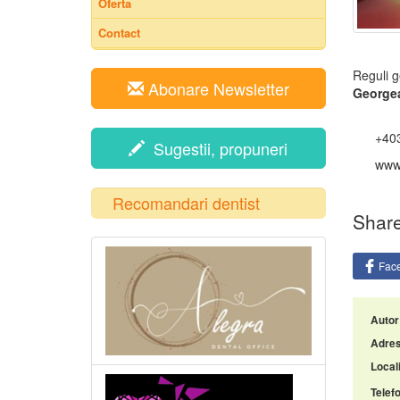
Oferta
Contact
Reguli g
Abonare Newsletter
George
+40
Sugestii, propuneri
www.
Recomandari dentist
Share
Fac
Autor
Adres
Locali
Telefo