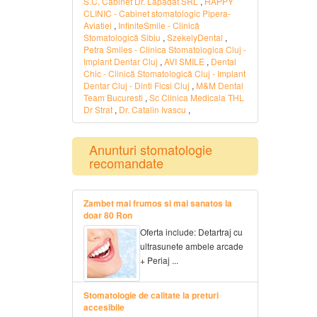
S.C. Cabinet Dr. Lapadat SRL
,
HAPPY
CLINIC - Cabinet stomatologic Pipera-
Aviatiei
,
InfiniteSmile - Clinică
Stomatologică Sibiu
,
SzekelyDental
,
Petra Smiles - Clinica Stomatologica Cluj -
Implant Dentar Cluj
,
AVI SMILE
,
Dental
Chic - Clinică Stomatologică Cluj - Implant
Dentar Cluj - Dinti Ficsi Cluj
,
M&M Dental
Team Bucuresti
,
Sc Clinica Medicala THL
Dr Strat
,
Dr. Catalin Ivascu
,
Anunturi stomatologie
recomandate
Zambet mai frumos si mai sanatos la
doar 80 Ron
Oferta include: Detartraj cu
ultrasunete ambele arcade
+ Periaj ...
Stomatologie de calitate la preturi
accesibile