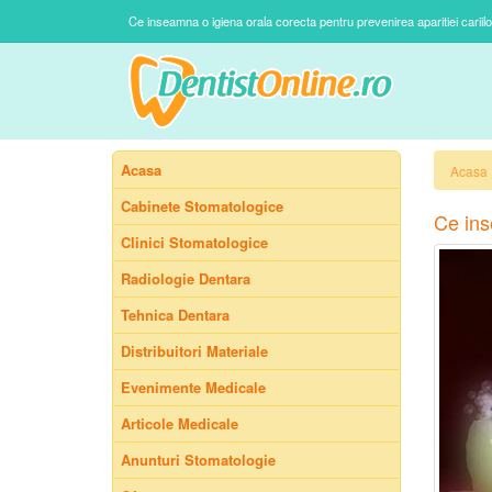
Ce inseamna o igiena orala corecta pentru prevenirea aparitiei cariil
Acasa
Acasa
Cabinete Stomatologice
Ce ins
Clinici Stomatologice
Radiologie Dentara
Tehnica Dentara
Distribuitori Materiale
Evenimente Medicale
Articole Medicale
Anunturi Stomatologie