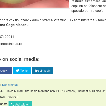
resturile alimentare, au
copii nu se foloseste a
speciale pentru copii.
enerale: - flourizare - administrarea Vitaminei D - administrarea Vitamin
ana Cogalniceanu
371000111
neoclinique.ro
 on social media:
ebook
Twitter
LinkedIn
Neoclinique
:
Clinica Militari - Str. Rosia Montana nr.6, Bl.07, Sector 6, Bucuresti si Clinica Uni
a:
Sector 3
tate:
n/fax:
Vezi telefon