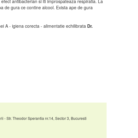
 efect antibacterian si iti improspateaza respiratia. La
pa de gura ce contine alcool. Exista ape de gura
ei A - igiena corecta - alimentatie echilibrata
Dr.
rii - Str. Theodor Sperantia nr.14, Sector 3, Bucuresti