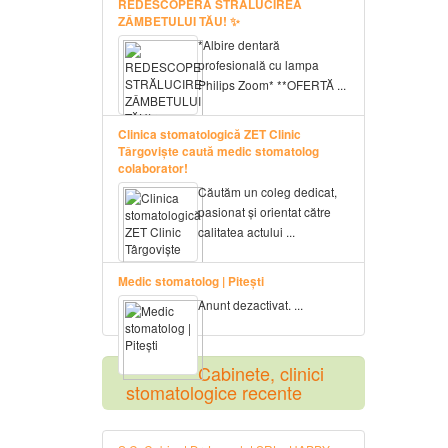
REDESCOPERĂ STRĂLUCIREA
ZÂMBETULUI TĂU! ✨
*Albire dentară
profesională cu lampa
Philips Zoom* **OFERTĂ ...
Clinica stomatologică ZET Clinic
Târgoviște caută medic stomatolog
colaborator!
Căutăm un coleg dedicat,
pasionat și orientat către
calitatea actului ...
Medic stomatolog | Pitești
Anunt dezactivat. ...
Cabinete, clinici
stomatologice recente