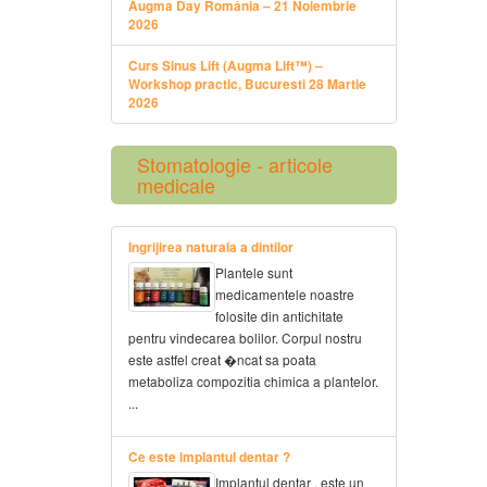
Augma Day România – 21 Noiembrie
2026
Curs Sinus Lift (Augma Lift™) –
Workshop practic, Bucuresti 28 Martie
2026
Stomatologie - articole
medicale
Ingrijirea naturala a dintilor
Plantele sunt
medicamentele noastre
folosite din antichitate
pentru vindecarea bolilor. Corpul nostru
este astfel creat �ncat sa poata
metaboliza compozitia chimica a plantelor.
...
Ce este implantul dentar ?
Implantul dentar , este un