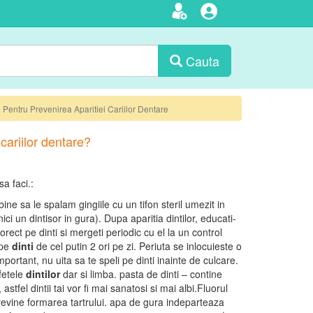
Cauta
Pentru Prevenirea Aparitiei Cariilor Dentare
cariilor dentare?
sa faci.:
bine sa le spalam gingiile cu un tifon steril umezit in
ci un dintisor in gura). Dupa aparitia dintilor, educati-
orect pe dinti si mergeti periodic cu el la un control
 pe
dinti
de cel putin 2 ori pe zi. Periuta se inlocuieste o
important, nu uita sa te speli pe dinti inainte de culcare.
fetele
dintilor
dar si limba. pasta de dinti – contine
, astfel dintii tai vor fi mai sanatosi si mai albi.Fluorul
revine formarea tartrului. apa de gura indeparteaza