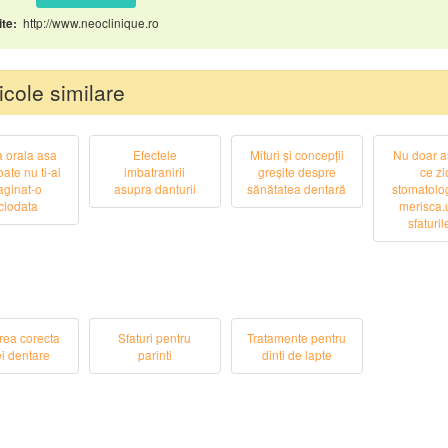
http://www.neoclinique.ro
te:
icole similare
a orala asa
Efectele
Mituri și concepții
Nu doar as
ate nu ti-ai
imbatranirii
greșite despre
ce zi
aginat-o
asupra danturii
sănătatea dentară
stomatolo
ciodata
merisca.
sfaturile
rea corecta
Sfaturi pentru
Tratamente pentru
ei dentare
parinti
dinti de lapte