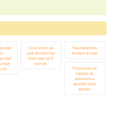
cultati
Cinci lucruri pe
Traumatismele
ce
care dentistul tau
dentare la copii
gul dan
chiar vrea sa le
urmati
cunosti
Fluorizarea ca
 lui!
metoda de
prevenire a
aparitiei carie
dentare