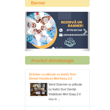
Banner
Previous
Next
Anunturi stomatologie
Scanner cu plăcuțe cu fosfor Durr
Dental VistaScan Mini Easy 2.0
Vand Scanner cu plăcuțe
cu fosfor Durr Dental
VistaScan Mini Easy 2.0
nou in ...