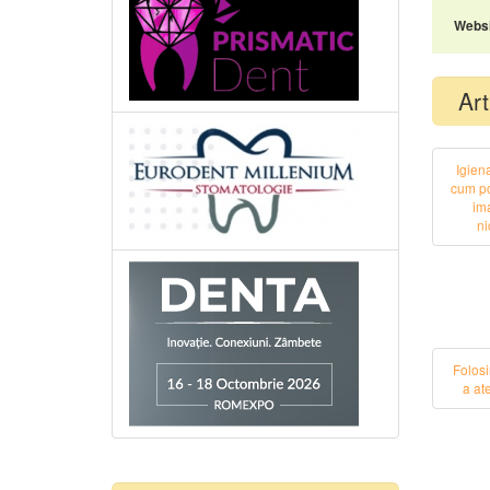
Websi
Art
Igien
cum po
im
ni
Folosi
a at