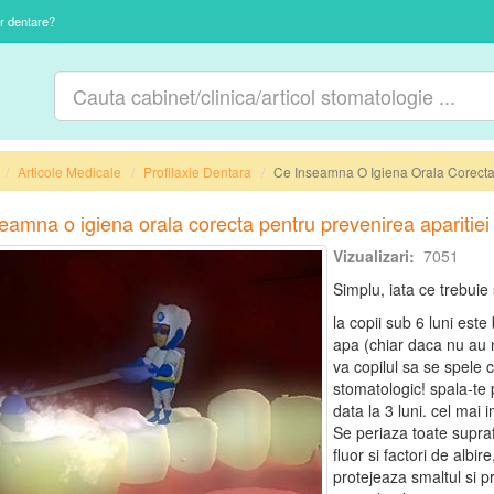
or dentare?
Articole Medicale
Profilaxie Dentara
Ce Inseamna O Igiena Orala Corecta 
eamna o igiena orala corecta pentru prevenirea aparitiei 
Vizualizari:
7051
Simplu, iata ce trebuie 
la copii sub 6 luni este 
apa (chiar daca nu au ni
va copilul sa se spele c
stomatologic! spala-te
data la 3 luni. cel mai 
Se periaza toate supra
fluor si factori de albire
protejeaza smaltul si p