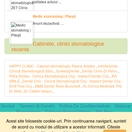
calitatea actului ...
Medic stomatolog | Pitești
Anunt dezactivat. ...
Cabinete, clinici stomatologice
recente
HAPPY CLINIC - Cabinet stomatologic Pipera-Aviatiei
,
InfiniteSmile -
Clinică Stomatologică Sibiu
,
SzekelyDental
,
Dental Clinic Dr Peicu
,
Petra Smiles - Clinica Stomatologica Cluj - Implant Dentar Cluj
,
AVI
SMILE
,
Dental Chic - Clinică Stomatologică Cluj - Implant Dentar Cluj -
Dinti Ficsi Cluj
,
M&M Dental Team Bucuresti
,
Sc Clinica Medicala THL
Dr Strat
,
Dr. Catalin Ivascu
,
Dentisti
Termeni Si Conditii
Politica De Confidentialitate
Dictionar
Stomatologic
Cabinete Recent Vizitate
Site Map
Copyright © DentistOnline.ro 2007 - 2026 . Designed and developed
Acest site foloseste cookie-uri. Prin continuarea navigarii, sunteti
by
web4smart.com
.
de acord cu modul de utilizare a acestor informatii. Citeste