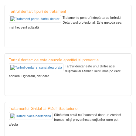
Tartrul dentar: tipuri de tratament
Tratamente pentru îndepărtarea tartrului
Detartrajul profesional: Este metoda cea
mai frecvent utilizată
Tartrul dentar: ce este,cauzele apariției si preventia
Tartrul dentar este unul dintre acei
dușmani ai zâmbetului frumos pe care
adesea îl ignorăm, dar care
Tratamentul Ghidat al Plăcii Bacteriene
Sănătatea orală nu înseamnă doar un zâmbet
frumos, ci și prevenirea afecțiunilor care pot
afecta