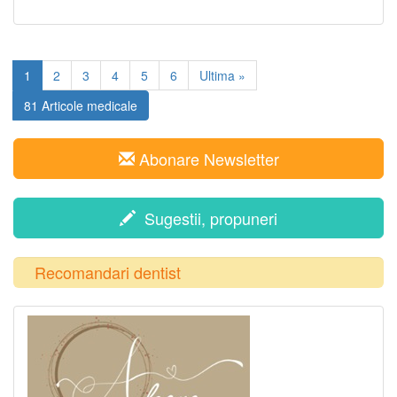
1
2
3
4
5
6
Ultima »
81 Articole medicale
Abonare Newsletter
Sugestii, propuneri
Recomandari dentist