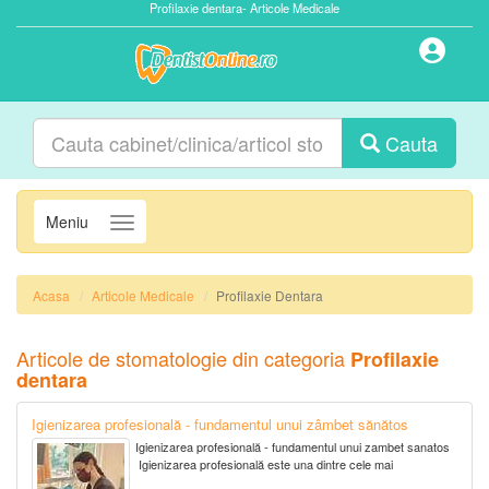
Profilaxie dentara- Articole Medicale
Cauta
Meniu
Navigatie
Acasa
Articole Medicale
Profilaxie Dentara
Articole de stomatologie din categoria
Profilaxie
dentara
Igienizarea profesională - fundamentul unui zâmbet sănătos
Igienizarea profesională - fundamentul unui zambet sanatos
Igienizarea profesională este una dintre cele mai