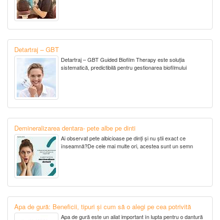
Detartraj – GBT
Detartraj – GBT Guided Biofilm Therapy este soluția
sistematică, predictibilă pentru gestionarea biofilmului
Demineralizarea dentara- pete albe pe dinti
Ai observat pete albicioase pe dinți și nu știi exact ce
înseamnă?De cele mai multe ori, acestea sunt un semn
Apa de gură: Beneficii, tipuri și cum să o alegi pe cea potrivită
Apa de gură este un aliat important în lupta pentru o dantură