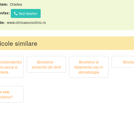
Oradea
tate:
n/fax:
Vezi telefon
www.clinicaeuroclinic.ro
te:
icole similare
mul(scrasnitul
Bruxismul -
Bruxismul si
Bruxis
lor).cauze si
scrasnitul din dinti
tratamentul sau in
fecte.
stomatologie
e este
uxismul?