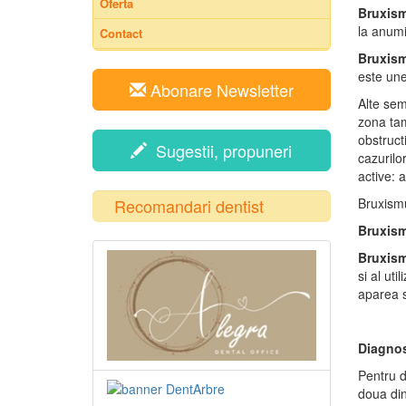
Oferta
Bruxism
la anumit
Contact
Bruxis
este une
Abonare Newsletter
Alte sem
zona tam
obstruct
Sugestii, propuneri
cazurilo
active: a
Recomandari dentist
Bruxismu
Bruxism
Bruxism
si al ut
aparea s
Diagnos
Pentru d
doua din