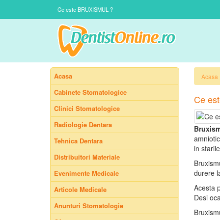
Ce este BRUXISMUL ?
Acasa
Acasa
Cabinete Stomatologice
Ce es
Clinici Stomatologice
Radiologie Dentara
Bruxis
amniotic
Tehnica Dentara
in stari
Distribuitori Materiale
Bruxismu
durere l
Evenimente Medicale
Acesta p
Articole Medicale
Desi oca
Anunturi Stomatologie
Bruxismu