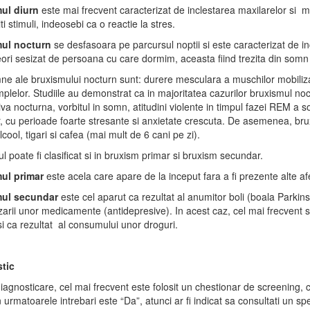
ul diurn
este mai frecvent caracterizat de inclestarea maxilarelor si ma
i stimuli, indeosebi ca o reactie la stres.
mul nocturn
se desfasoara pe parcursul noptii si este caracterizat de inc
ori sesizat de persoana cu care dormim, aceasta fiind trezita din somn 
ne ale bruxismului nocturn sunt: durere mesculara a muschilor mobilizato
plelor. Studiile au demonstrat ca in majoritatea cazurilor bruxismul no
iva nocturna, vorbitul in somn, atitudini violente in timpul fazei REM a 
r, cu perioade foarte stresante si anxietate crescuta. De asemenea, b
lcool, tigari si cafea (mai mult de 6 cani pe zi).
l poate fi clasificat si in bruxism primar si bruxism secundar.
ul primar
este acela care apare de la inceput fara a fi prezente alte afec
ul secundar
este cel aparut ca rezultat al anumitor boli (boala Parkins
ilizarii unor medicamente (antidepresive). In acest caz, cel mai frecven
i ca rezultat al consumului unor droguri.
tic
iagnosticare, cel mai frecvent este folosit un chestionar de screening,
 urmatoarele intrebari este “Da”, atunci ar fi indicat sa consultati un spe