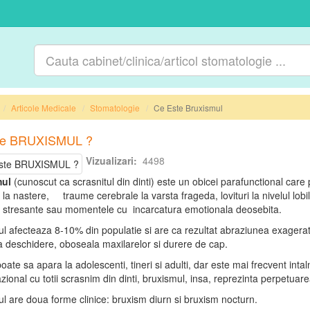
Articole Medicale
Stomatologie
Ce Este Bruxismul
te BRUXISMUL ?
Vizualizari:
4498
mul
(cunoscut ca scrasnitul din dinti) este un obicei parafunctional care poa
 la nastere, traume cerebrale la varsta frageda, lovituri la nivelul lobi
le stresante sau momentele cu incarcatura emotionala deosebita.
l afecteaza 8-10% din populatie si are ca rezultat abraziunea exagerata si
a deschidere, oboseala maxilarelor si durere de cap.
oate sa apara la adolescenti, tineri si adulti, dar este mai frecvent inta
zional cu totii scrasnim din dinti, bruxismul, insa, reprezinta perpetuar
l are doua forme clinice: bruxism diurn si bruxism nocturn.