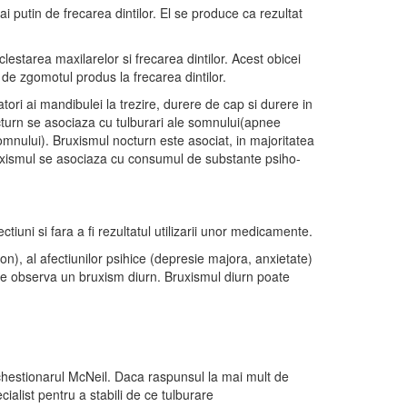
i putin de frecarea dintilor. El se produce ca rezultat
lestarea maxilarelor si frecarea dintilor. Acest obicei
de zgomotul produs la frecarea dintilor.
ri ai mandibulei la trezire, durere de cap si durere in
cturn se asociaza cu tulburari ale somnului(apnee
somnului). Bruxismul nocturn este asociat, in majoritatea
ruxismul se asociaza cu consumul de substante psiho-
tiuni si fara a fi rezultatul utilizarii unor medicamente.
on), al afectiunilor psihice (depresie majora, anxietate)
t se observa un bruxism diurn. Bruxismul diurn poate
 chestionarul McNeil. Daca raspunsul la mai mult de
cialist pentru a stabili de ce tulburare