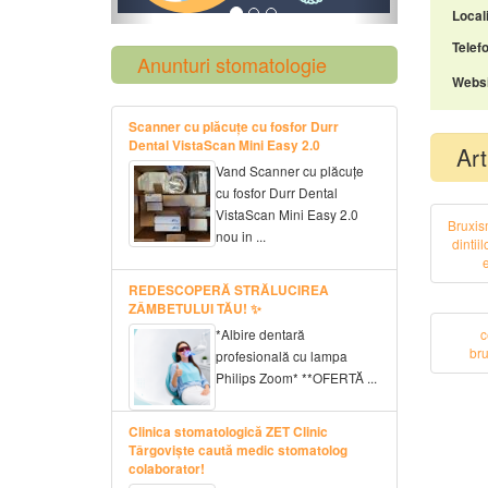
Locali
Telefo
Anunturi stomatologie
Websi
Scanner cu plăcuțe cu fosfor Durr
Dental VistaScan Mini Easy 2.0
Art
Vand Scanner cu plăcuțe
cu fosfor Durr Dental
VistaScan Mini Easy 2.0
Bruxis
nou in ...
dintii
e
REDESCOPERĂ STRĂLUCIREA
ZÂMBETULUI TĂU! ✨
c
*Albire dentară
br
profesională cu lampa
Philips Zoom* **OFERTĂ ...
Clinica stomatologică ZET Clinic
Târgoviște caută medic stomatolog
colaborator!