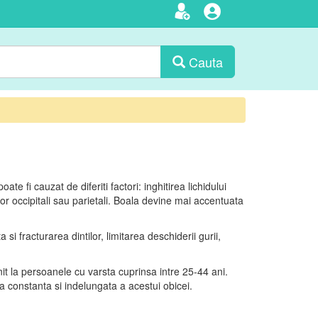
Cauta
te fi cauzat de diferiti factori: inghitirea lichidului
lor occipitali sau parietali. Boala devine mai accentuata
 fracturarea dintilor, limitarea deschiderii gurii,
lnit la persoanele cu varsta cuprinsa intre 25-44 ani.
ea constanta si indelungata a acestui obicei.