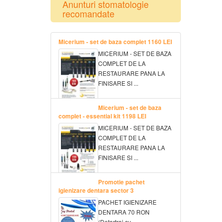
Anunturi stomatologie
recomandate
Micerium - set de baza complet 1160 LEI
MICERIUM - SET DE BAZA
COMPLET DE LA
RESTAURARE PANA LA
FINISARE SI ...
Micerium - set de baza
complet - essential kit 1198 LEI
MICERIUM - SET DE BAZA
COMPLET DE LA
RESTAURARE PANA LA
FINISARE SI ...
Promotie pachet
igienizare dentara sector 3
PACHET IGIENIZARE
DENTARA 70 RON
(Detartraj cu