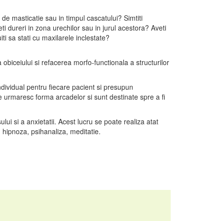
de masticatie sau in timpul cascatului? Simtiti
 dureri in zona urechilor sau in jurul acestora? Aveti
iti sa stati cu maxilarele inclestate?
obiceiului si refacerea morfo-functionala a structurilor
ndividual pentru fiecare pacient si presupun
 urmaresc forma arcadelor si sunt destinate spre a fi
ui si a anxietatii. Acest lucru se poate realiza atat
 hipnoza, psihanaliza, meditatie.