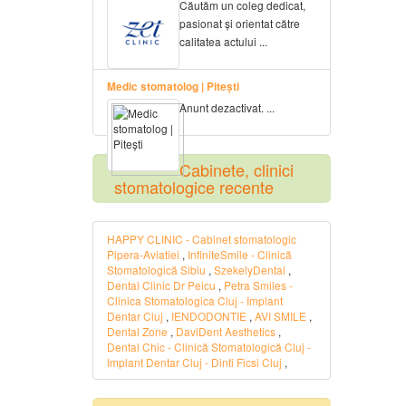
Căutăm un coleg dedicat,
pasionat și orientat către
calitatea actului ...
Medic stomatolog | Pitești
Anunt dezactivat. ...
Cabinete, clinici
stomatologice recente
HAPPY CLINIC - Cabinet stomatologic
Pipera-Aviatiei
,
InfiniteSmile - Clinică
Stomatologică Sibiu
,
SzekelyDental
,
Dental Clinic Dr Peicu
,
Petra Smiles -
Clinica Stomatologica Cluj - Implant
Dentar Cluj
,
IENDODONTIE
,
AVI SMILE
,
Dental Zone
,
DaviDent Aesthetics
,
Dental Chic - Clinică Stomatologică Cluj -
Implant Dentar Cluj - Dinti Ficsi Cluj
,