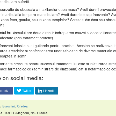
ndibulara suferiti.
o senzatie de oboseala a maxilarelor dupa masa? Aveti dureri provocate 
in articulatia temporo-mandibulara? Aveti dureri de cap frecvente? Aveti
 zona fetei, gatului, sau in zona tamplelor? Scrasniti din dinti sau obisnu
nt
tul bruxismului are doua directii: indreptarea cauzei si deconditionarea 
afectate (prin tratament protetic).
frecvent folosite sunt gutierele pentru bruxism. Acestea se realizeaza i
rea arcadelor si confectionarea unor sabloane de diverse materiale ce
noaptea in somn.
ortanta crescuta pentru succesul tratamentului este si inlaturarea stresul
loace farmacologice (administrare de diazepam) cat si nefarmacologice:
 on social media:
ebook
Twitter
LinkedIn
Euroclinic Oradea
:
B-dul.G.Magheru, Nr.5 Oradea
a: