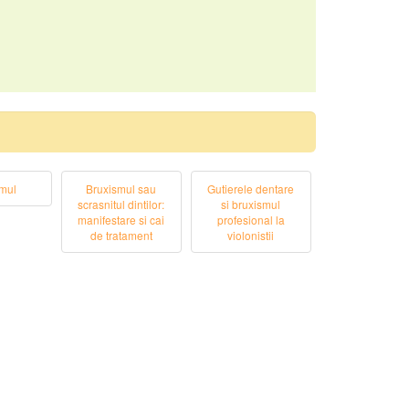
mul
Bruxismul sau
Gutierele dentare
scrasnitul dintilor:
si bruxismul
manifestare si cai
profesional la
de tratament
violonistii