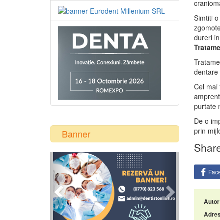
cranioma
Simtiti 
zgomote 
dureri in
Tratame
Tratamen
dentare 
Cel mai 
amprenta
purtate 
De o imp
prin mij
Banner
Share
Previous
Next
Fac
Autor
Adres