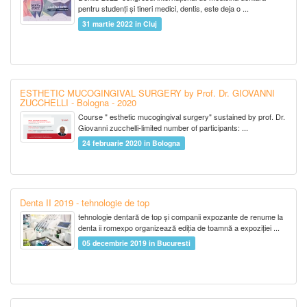
pentru studenți și tineri medici, dentis, este deja o ...
31 martie 2022 in Cluj
ESTHETIC MUCOGINGIVAL SURGERY by Prof. Dr. GIOVANNI
ZUCCHELLI - Bologna - 2020
Course " esthetic mucogingival surgery" sustained by prof. Dr.
Giovanni zucchelli-limited number of participants: ...
24 februarie 2020 in Bologna
Denta II 2019 - tehnologie de top
tehnologie dentară de top și companii expozante de renume la
denta ii romexpo organizează ediția de toamnă a expoziției ...
05 decembrie 2019 in Bucuresti