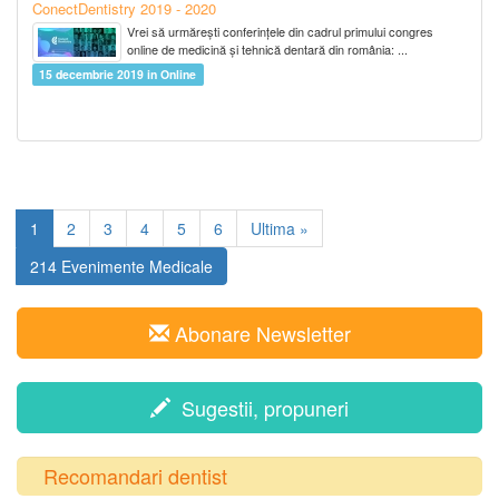
ConectDentistry 2019 - 2020
Vrei să urmărești conferințele din cadrul primului congres
online de medicină și tehnică dentară din românia: ...
15 decembrie 2019 in Online
1
2
3
4
5
6
Ultima »
214 Evenimente Medicale
Abonare Newsletter
Sugestii, propuneri
Recomandari dentist