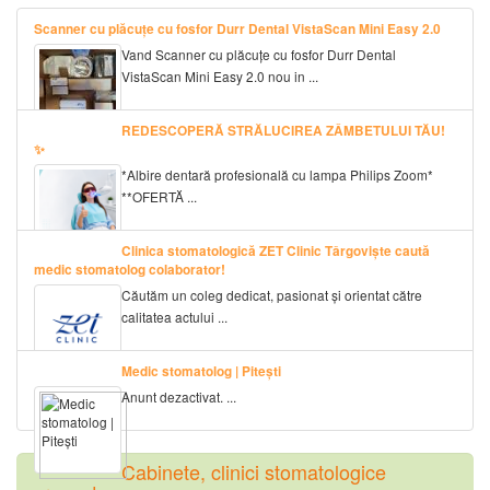
Scanner cu plăcuțe cu fosfor Durr Dental VistaScan Mini Easy 2.0
Vand Scanner cu plăcuțe cu fosfor Durr Dental
VistaScan Mini Easy 2.0 nou in ...
REDESCOPERĂ STRĂLUCIREA ZÂMBETULUI TĂU!
✨
*Albire dentară profesională cu lampa Philips Zoom*
**OFERTĂ ...
Clinica stomatologică ZET Clinic Târgoviște caută
medic stomatolog colaborator!
Căutăm un coleg dedicat, pasionat și orientat către
calitatea actului ...
Medic stomatolog | Pitești
Anunt dezactivat. ...
Cabinete, clinici stomatologice