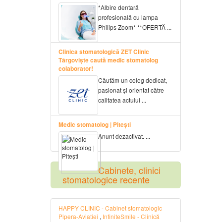
*Albire dentară
profesională cu lampa
Philips Zoom* **OFERTĂ ...
Clinica stomatologică ZET Clinic
Târgoviște caută medic stomatolog
colaborator!
Căutăm un coleg dedicat,
pasionat și orientat către
calitatea actului ...
Medic stomatolog | Pitești
Anunt dezactivat. ...
Cabinete, clinici
stomatologice recente
HAPPY CLINIC - Cabinet stomatologic
Pipera-Aviatiei
,
InfiniteSmile - Clinică