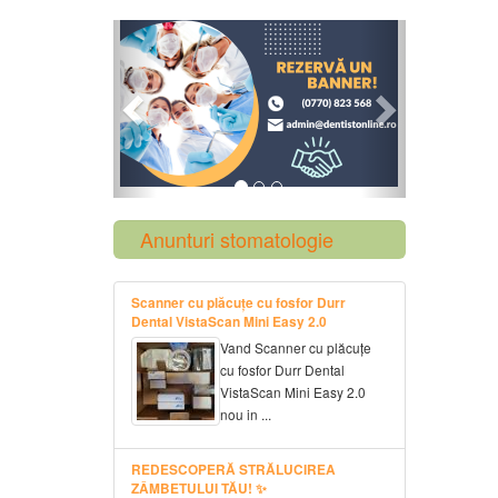
Previous
Next
Anunturi stomatologie
Scanner cu plăcuțe cu fosfor Durr
Dental VistaScan Mini Easy 2.0
Vand Scanner cu plăcuțe
cu fosfor Durr Dental
VistaScan Mini Easy 2.0
nou in ...
REDESCOPERĂ STRĂLUCIREA
ZÂMBETULUI TĂU! ✨