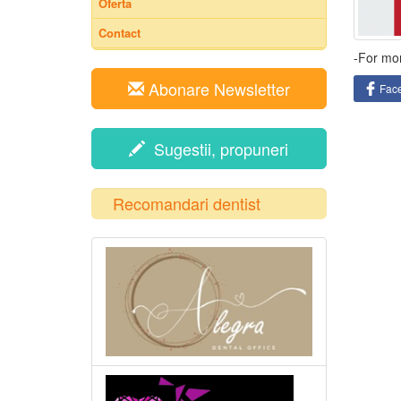
Oferta
Contact
-For mor
Abonare Newsletter
Fac
Sugestii, propuneri
Recomandari dentist