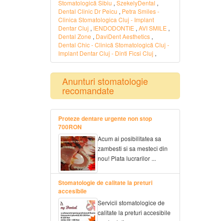
Stomatologică Sibiu
,
SzekelyDental
,
Dental Clinic Dr Peicu
,
Petra Smiles -
Clinica Stomatologica Cluj - Implant
Dentar Cluj
,
IENDODONTIE
,
AVI SMILE
,
Dental Zone
,
DaviDent Aesthetics
,
Dental Chic - Clinică Stomatologică Cluj -
Implant Dentar Cluj - Dinti Ficsi Cluj
,
Anunturi stomatologie
recomandate
Proteze dentare urgente non stop
700RON
Acum ai posibilitatea sa
zambesti si sa mesteci din
nou! Plata lucrarilor ...
Stomatologie de calitate la preturi
accesibile
Servicii stomatologice de
calitate la preturi accesibile