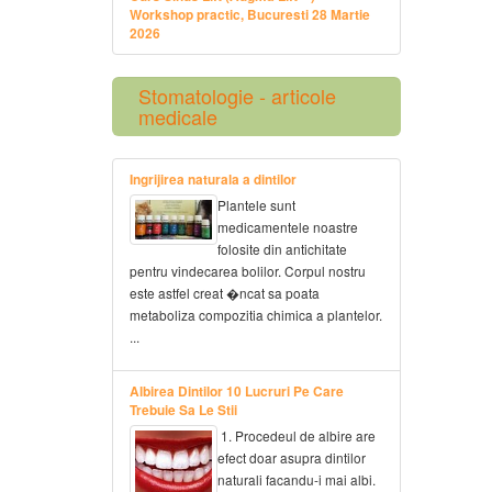
Workshop practic, Bucuresti 28 Martie
2026
Stomatologie - articole
medicale
Ingrijirea naturala a dintilor
Plantele sunt
medicamentele noastre
folosite din antichitate
pentru vindecarea bolilor. Corpul nostru
este astfel creat �ncat sa poata
metaboliza compozitia chimica a plantelor.
...
Albirea Dintilor 10 Lucruri Pe Care
Trebuie Sa Le Stii
1. Procedeul de albire are
efect doar asupra dintilor
naturali facandu-i mai albi.