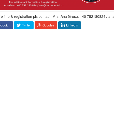
e info & registration pls contact: Mrs. Ana Grosu: +40 752180824 / 
ebook
Twitter
Google+
LinkedIn