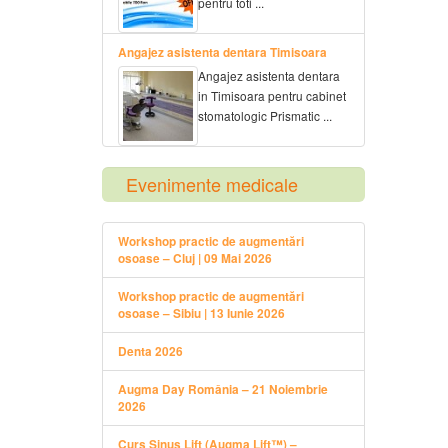
pentru toti ...
Angajez asistenta dentara Timisoara
Angajez asistenta dentara
in Timisoara pentru cabinet
stomatologic Prismatic ...
Evenimente medicale
Workshop practic de augmentări
osoase – Cluj | 09 Mai 2026
Workshop practic de augmentări
osoase – Sibiu | 13 Iunie 2026
Denta 2026
Augma Day România – 21 Noiembrie
2026
Curs Sinus Lift (Augma Lift™) –