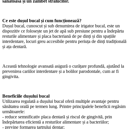
sănătoasă și un zâmbet strălucitor.
Ce este dușul bucal și cum funcționează?
Dușul bucal, cunoscut și sub denumirea de irigator bucal, este un
dispozitiv ce folosește un jet de apă sub presiune pentru a îndepărta
resturile alimentare și placa bacteriană de pe dinți și din spațiile
interdentare, locuri greu accesibile pentru periuța de dinți tradițională
și ața dentară.
Această tehnologie avansată asigură o curățare profundă, ajutând la
prevenirea cariilor interdentare și a bolilor parodontale, cum ar fi
gingivita.
Beneficiile dușului bucal
Utilizarea regulată a dușului bucal oferă multiple avantaje pentru
sănătatea orală pe termen lung. Printre principalele beneficii regăsim
următoarele:
- reduce semnificativ placa dentară și riscul de gingivită, prin
îndepărtarea eficientă a resturilor alimentare și a bacteriilor;
- previne formarea tartrului dentar;