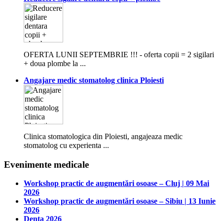
OFERTA LUNII SEPTEMBRIE !!! - oferta copii = 2 sigilari
+ doua plombe la ...
Angajare medic stomatolog clinica Ploiesti
Clinica stomatologica din Ploiesti, angajeaza medic
stomatolog cu experienta ...
Evenimente medicale
Workshop practic de augmentări osoase – Cluj | 09 Mai
2026
Workshop practic de augmentări osoase – Sibiu | 13 Iunie
2026
Denta 2026