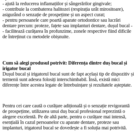
- ajută la reducerea inflamațiilor și sângerărilor gingivale;
- contribuie la combaterea halitozei (respirația urât mirositoare),
asigurând o senzație de prospețime și un aspect curat;
- pentru persoanele care poartă aparate ortodontice sau lucrări
dentare precum: proteze, fațete sau implanturi dentare, dușul bucal -
- facilitează curățarea în profunzime, zonele respective fiind dificile
de întreținut cu metodele obișnuite.
Cum să alegi produsul potrivit: Diferența dintre duș bucal și
irigator bucal
Dușul bucal și irigatorul bucal sunt de fapt același tip de dispozitiv și
termenii sunt adesea folosiți interschimbabil. Însă, există mici
diferențe între acestea legate de întrebuințare și rezultatele așteptate.
Pentru cei care caută o curățare adițională și o senzație revigorantă
de prospețime, utilizarea unui duș bucal profesional reprezintă o
alegere excelentă. Pe de altă parte, pentru o curățare mai intensă,
esențială în cazul persoanelor cu aparate dentare, proteze sau
implanturi, irigatorul bucal se dovedește a fi soluția mai potrivită.