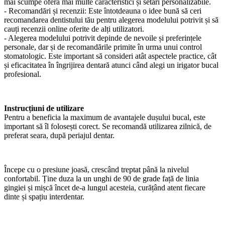
mai scumpe oferă mai multe caracteristici și setări personalizabile.
- Recomandări și recenzii: Este întotdeauna o idee bună să ceri
recomandarea dentistului tău pentru alegerea modelului potrivit și să
cauți recenzii online oferite de alți utilizatori.
- Alegerea modelului potrivit depinde de nevoile și preferințele
personale, dar și de recomandările primite în urma unui control
stomatologic. Este important să consideri atât aspectele practice, cât
și eficacitatea în îngrijirea dentară atunci când alegi un irigator bucal
profesional.
Instrucțiuni de utilizare
Pentru a beneficia la maximum de avantajele dușului bucal, este
important să îl folosești corect. Se recomandă utilizarea zilnică, de
preferat seara, după periajul dentar.
Începe cu o presiune joasă, crescând treptat până la nivelul
confortabil. Ține duza la un unghi de 90 de grade față de linia
gingiei și mișcă încet de-a lungul acesteia, curățând atent fiecare
dinte și spațiu interdentar.