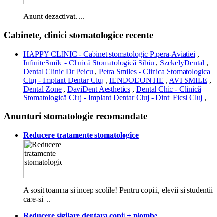
Anunt dezactivat. ...
Cabinete, clinici stomatologice recente
HAPPY CLINIC - Cabinet stomatologic Pipera-Aviatiei
,
InfiniteSmile - Clinică Stomatologică Sibiu
,
SzekelyDental
,
Dental Clinic Dr Peicu
,
Petra Smiles - Clinica Stomatologica
Cluj - Implant Dentar Cluj
,
IENDODONTIE
,
AVI SMILE
,
Dental Zone
,
DaviDent Aesthetics
,
Dental Chic - Clinică
Stomatologică Cluj - Implant Dentar Cluj - Dinti Ficsi Cluj
,
Anunturi stomatologie recomandate
Reducere tratamente stomatologice
A sosit toamna si incep scolile! Pentru copiii, elevii si studentii
care-si ...
Reducere sigilare dentara copii + plombe