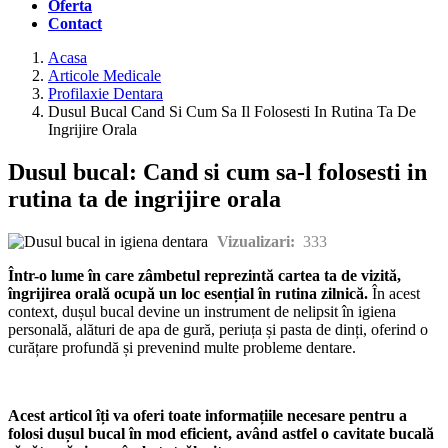
Oferta
Contact
Acasa
Articole Medicale
Profilaxie Dentara
Dusul Bucal Cand Si Cum Sa Il Folosesti In Rutina Ta De
Ingrijire Orala
Dusul bucal: Cand si cum sa-l folosesti in
rutina ta de ingrijire orala
Vizualizari:
333
Într-o lume în care zâmbetul reprezintă cartea ta de vizită,
îngrijirea orală ocupă un loc esențial în rutina zilnică.
În acest
context, dușul bucal devine un instrument de nelipsit în igiena
personală, alături de apa de gură, periuța și pasta de dinți, oferind o
curățare profundă și prevenind multe probleme dentare.
Acest articol îți va oferi toate informațiile necesare pentru a
folosi dușul bucal în mod eficient, având astfel o cavitate bucală