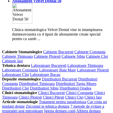
Abonament Velvet Dental 50
Clinica stomatologica Velvet Dental vine in intampinarea
dumneavoastra cu 4 tipuri de abonamente create special
pentru ca zamb ...
Cabinete Stomatologice
Cabinete Bucuresti
Cabinete Constanta
Cabinete Timisoara
Cabinete Ploiesti
Cabinete Sibiu
Cabinete Cluj
Cabinete Iasi
Tehnica dentara
Laboratoare Bucuresti
Laboratoare Timisoara
Laboratoare Constanta
Laboratoare Baia Mare
Laboratoare Ploiesti
Laboratoare Cluj
Laboratoare Bacau
Depozite stomatologice
Distribuitori Bucuresti
Distribuitori
Constanta
Distribuitori Timisoara
Distribuitori Targu Mures
Distribuitori Cluj
Distribuitori Sibiu
Distribuitori Oradea
Clinici stomatologice
Clinici Bucuresti
Clinici Constanta
Clinici
Timisoara
Clinici Ploiesti
Clinici Pitesti
Clinici Cluj
Clinici Iasi
Articole stomatologie
Tratament pentru paradontoza
Cat costa un
implant dentar
Zirconiul in tehnica dentara
7 metode de evitare a
respiratiei urat mirositoare
Igiena dentara copii
Albirea dentara