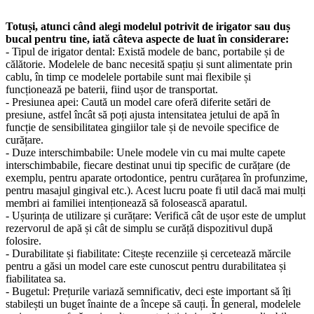
Totuși, atunci când alegi modelul potrivit de irigator sau duș
bucal pentru tine, iată câteva aspecte de luat în considerare:
- Tipul de irigator dental: Există modele de banc, portabile și de
călătorie. Modelele de banc necesită spațiu și sunt alimentate prin
cablu, în timp ce modelele portabile sunt mai flexibile și
funcționează pe baterii, fiind ușor de transportat.
- Presiunea apei: Caută un model care oferă diferite setări de
presiune, astfel încât să poți ajusta intensitatea jetului de apă în
funcție de sensibilitatea gingiilor tale și de nevoile specifice de
curățare.
- Duze interschimbabile: Unele modele vin cu mai multe capete
interschimbabile, fiecare destinat unui tip specific de curățare (de
exemplu, pentru aparate ortodontice, pentru curățarea în profunzime,
pentru masajul gingival etc.). Acest lucru poate fi util dacă mai mulți
membri ai familiei intenționează să folosească aparatul.
- Ușurința de utilizare și curățare: Verifică cât de ușor este de umplut
rezervorul de apă și cât de simplu se curăță dispozitivul după
folosire.
- Durabilitate și fiabilitate: Citește recenziile și cercetează mărcile
pentru a găsi un model care este cunoscut pentru durabilitatea și
fiabilitatea sa.
- Bugetul: Prețurile variază semnificativ, deci este important să îți
stabilești un buget înainte de a începe să cauți. În general, modelele