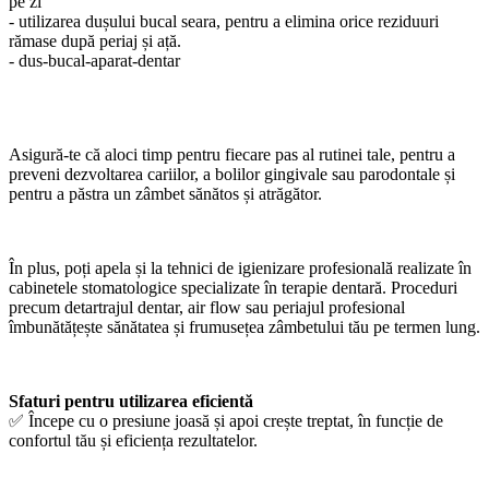
pe zi
- utilizarea dușului bucal seara, pentru a elimina orice reziduuri
rămase după periaj și ață.
- dus-bucal-aparat-dentar
Asigură-te că aloci timp pentru fiecare pas al rutinei tale, pentru a
preveni dezvoltarea cariilor, a bolilor gingivale sau parodontale și
pentru a păstra un zâmbet sănătos și atrăgător.
În plus, poți apela și la tehnici de igienizare profesională realizate în
cabinetele stomatologice specializate în terapie dentară. Proceduri
precum detartrajul dentar, air flow sau periajul profesional
îmbunătățește sănătatea și frumusețea zâmbetului tău pe termen lung.
Sfaturi pentru utilizarea eficientă
✅ Începe cu o presiune joasă și apoi crește treptat, în funcție de
confortul tău și eficiența rezultatelor.