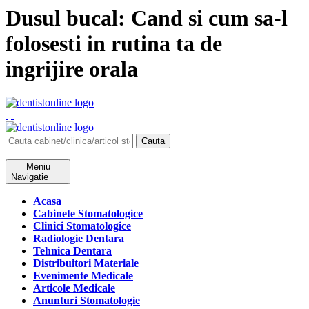
Dusul bucal: Cand si cum sa-l
folosesti in rutina ta de
ingrijire orala
Cauta
Meniu
Navigatie
Acasa
Cabinete Stomatologice
Clinici Stomatologice
Radiologie Dentara
Tehnica Dentara
Distribuitori Materiale
Evenimente Medicale
Articole Medicale
Anunturi Stomatologie