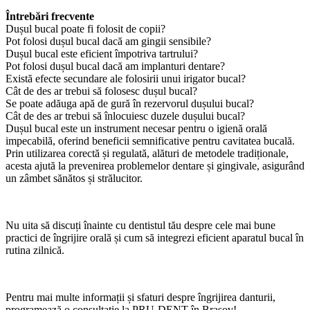
Întrebări frecvente
Dușul bucal poate fi folosit de copii?
Pot folosi dușul bucal dacă am gingii sensibile?
Dușul bucal este eficient împotriva tartrului?
Pot folosi dușul bucal dacă am implanturi dentare?
Există efecte secundare ale folosirii unui irigator bucal?
Cât de des ar trebui să folosesc dușul bucal?
Se poate adăuga apă de gură în rezervorul dușului bucal?
Cât de des ar trebui să înlocuiesc duzele dușului bucal?
Dușul bucal este un instrument necesar pentru o igienă orală
impecabilă, oferind beneficii semnificative pentru cavitatea bucală.
Prin utilizarea corectă și regulată, alături de metodele tradiționale,
acesta ajută la prevenirea problemelor dentare și gingivale, asigurând
un zâmbet sănătos și strălucitor.
Nu uita să discuți înainte cu dentistul tău despre cele mai bune
practici de îngrijire orală și cum să integrezi eficient aparatul bucal în
rutina zilnică.
Pentru mai multe informații și sfaturi despre îngrijirea danturii,
programează o consultație la PRU-DENT în Brașov!