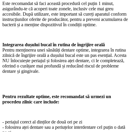
Este recomandat să faci această procedură cel puțin 1 minut,
asigurându-te că acoperi toate zonele, inclusiv cele mai greu
accesibile. După utilizare, este important să cureți aparatul conform
instrucțiunilor oferite de producător, pentru a preveni acumularea de
bacterii și a menține dispozitivul în condiții optime.
Integrarea dușului bucal în rutina de îngrijire orală
Pentru menținerea unei sănătăți dentare optime, integrarea în rutina
zilnică de îngrijire orală a dușului bucal este un pas esențial. Acesta
NU înlocuiește periajul și folosirea aței dentare, ci le completează,
oferind o curățare mai profundă și reducând riscul de probleme
dentare și gingivale.
Pentru rezultate optime, este recomandat să urmezi un
procedeu zilnic care include:
- periajul corect al dinților de două ori pe zi
- folosirea aței dentare sau a periuțelor interdentare cel puțin o dată