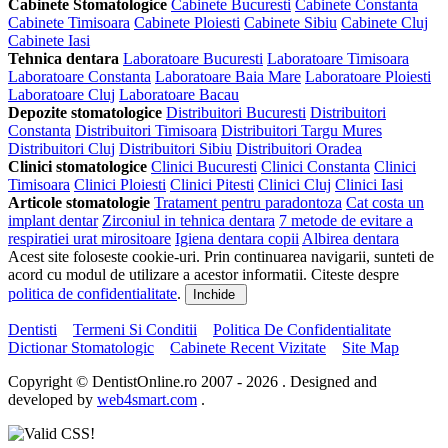
Cabinete Stomatologice
Cabinete Bucuresti
Cabinete Constanta
Cabinete Timisoara
Cabinete Ploiesti
Cabinete Sibiu
Cabinete Cluj
Cabinete Iasi
Tehnica dentara
Laboratoare Bucuresti
Laboratoare Timisoara
Laboratoare Constanta
Laboratoare Baia Mare
Laboratoare Ploiesti
Laboratoare Cluj
Laboratoare Bacau
Depozite stomatologice
Distribuitori Bucuresti
Distribuitori
Constanta
Distribuitori Timisoara
Distribuitori Targu Mures
Distribuitori Cluj
Distribuitori Sibiu
Distribuitori Oradea
Clinici stomatologice
Clinici Bucuresti
Clinici Constanta
Clinici
Timisoara
Clinici Ploiesti
Clinici Pitesti
Clinici Cluj
Clinici Iasi
Articole stomatologie
Tratament pentru paradontoza
Cat costa un
implant dentar
Zirconiul in tehnica dentara
7 metode de evitare a
respiratiei urat mirositoare
Igiena dentara copii
Albirea dentara
Acest site foloseste cookie-uri. Prin continuarea navigarii, sunteti de
acord cu modul de utilizare a acestor informatii. Citeste despre
politica de confidentialitate
.
Inchide
Dentisti
Termeni Si Conditii
Politica De Confidentialitate
Dictionar Stomatologic
Cabinete Recent Vizitate
Site Map
Copyright © DentistOnline.ro 2007 - 2026 . Designed and
developed by
web4smart.com
.