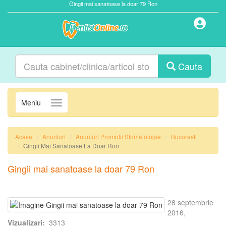
Gingii mai sanatoase la doar 79 Ron
Cauta
Meniu
Navigatie
Acasa
Anunturi
Anunturi Promotii Stomatologie
Bucuresti
Gingii Mai Sanatoase La Doar Ron
Gingii mai sanatoase la doar 79 Ron
28 septembrie
2016,
Vizualizari:
3313