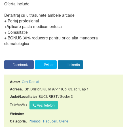
Oferta include:
Detartraj cu ultrasunete ambele arcade
+ Periaj profesional
+Aplicare pasta medicamentosa
+ Consultatie
+ BONUS 30% reducere pentru orice alta manopera
stomatologica
Facebook
Twitter
LinkedIn
Ony Dental
Autor:
Str. Dristorului, nr 97-119, bl 63, sc 1, ap 1
Adresa:
BUCURESTI/ Sector 3
Judet/Localitate:
Telefon/fax:
Vezi telefon
Website:
Promotii, Reduceri, Oferte
Categoria: