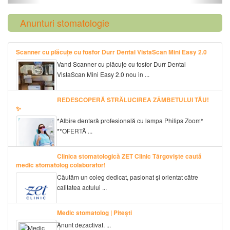
Anunturi stomatologie
Scanner cu plăcuțe cu fosfor Durr Dental VistaScan Mini Easy 2.0
Vand Scanner cu plăcuțe cu fosfor Durr Dental
VistaScan Mini Easy 2.0 nou in ...
REDESCOPERĂ STRĂLUCIREA ZÂMBETULUI TĂU!
✨
*Albire dentară profesională cu lampa Philips Zoom*
**OFERTĂ ...
Clinica stomatologică ZET Clinic Târgoviște caută
medic stomatolog colaborator!
Căutăm un coleg dedicat, pasionat și orientat către
calitatea actului ...
Medic stomatolog | Pitești
Anunt dezactivat. ...