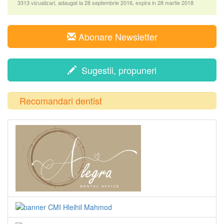
3313 vizualizari, adaugat la 28 septembrie 2016, expira in 28 martie 2018
Abonare Newsletter
Sugestii, propuneri
Recomandari dentist