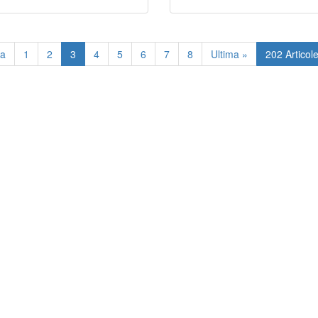
ma
1
2
3
4
5
6
7
8
Ultima »
202 Articol