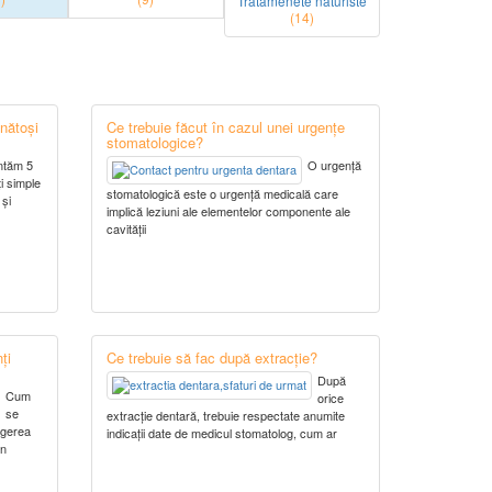
Tratamenete naturiste
(14)
ănătoși
Ce trebuie făcut în cazul unei urgențe
stomatologice?
entăm 5
O urgență
i simple
stomatologică este o urgență medicală care
 și
implică leziuni ale elementelor componente ale
cavității
ți
Ce trebuie să fac după extracție?
După
Cum
orice
se
extracție dentară, trebuie respectate anumite
egerea
indicații date de medicul stomatolog, cum ar
în