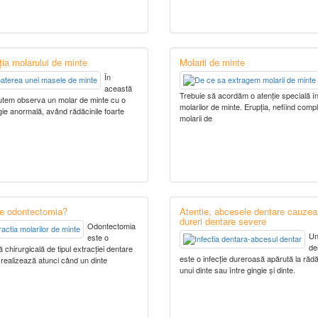
ția molarului de minte
Molarii de minte
În
această
Trebuie să acordăm o atenție specială îngr
utem observa un molar de minte cu o
molarilor de minte. Erupția, nefiind compl
ie anormală, având rădăcinile foarte
molarii de
e odontectomia?
Atentie, abcesele dentare cauze
dureri dentare severe
Odontectomia
Un
este o
de
chirurgicală de tipul extracției dentare
este o infecție dureroasă apărută la răd
realizează atunci când un dinte
unui dinte sau între gingie și dinte.