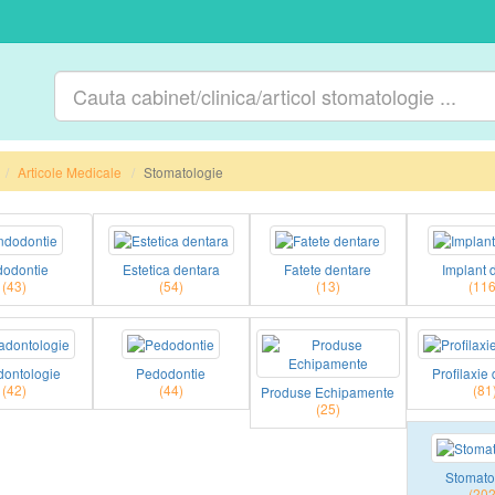
Articole Medicale
Stomatologie
odontie
Estetica dentara
Fatete dentare
Implant 
(43)
(54)
(13)
(116
dontologie
Pedodontie
Profilaxie
(42)
(44)
(81
Produse Echipamente
(25)
Stomato
(202