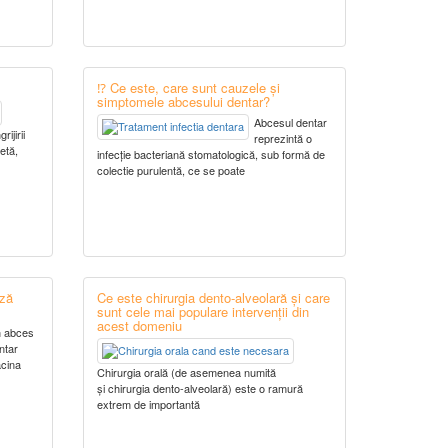
⁉️ Ce este, care sunt cauzele și
simptomele abcesului dentar?
Abcesul dentar
ijirii
reprezintă o
etă,
infecție bacteriană stomatologică, sub formă de
colectie purulentă, ce se poate
ază
Ce este chirurgia dento-alveolară și care
sunt cele mai populare intervenții din
acest domeniu
 abces
ntar
ăcina
Chirurgia orală (de asemenea numită
și chirurgia dento-alveolară) este o ramură
extrem de importantă