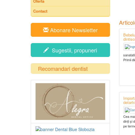
Oferta
Contact
Artico
Abonare Newsletter
Bebelus
dintiso
Sugestii, propuneri
sanatati
Primii d
Recomandari dentist
Importa
detartr
Cea mai
dinți și
pe term