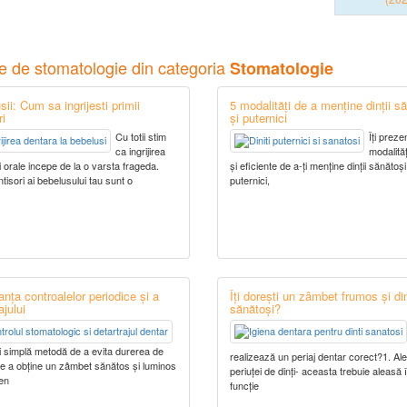
le de stomatologie din categoria
Stomatologie
ii: Cum sa ingrijesti primii
5 modalități de a menține dinții s
ri
și puternici
Cu totii stim
Îți prez
ca ingrijirea
modalităț
i orale incepe de la o varsta frageda.
și eficiente de a-ți menține dinții sănătoși
intisori ai bebelusului tau sunt o
puternici,
nța controalelor periodice și a
Îți dorești un zâmbet frumos și din
ajului
sănătoși?
 simplă metodă de a evita durerea de
realizează un periaj dentar corect?1. Al
 de a obține un zâmbet sănătos și luminos
periuței de dinți- aceasta trebuie aleasă 
en
funcție