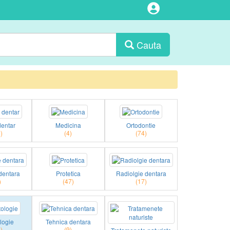
Cauta
dentar
Medicina
Ortodontie
)
(4)
(74)
 dentara
Protetica
Radiolgie dentara
)
(47)
(17)
logie
Tehnica dentara
)
(9)