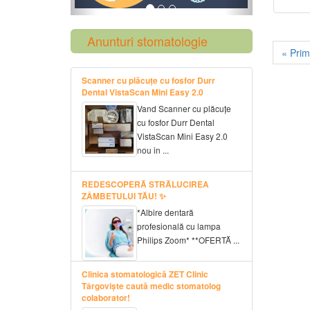
Anunturi stomatologie
« Pri
Scanner cu plăcuțe cu fosfor Durr
Dental VistaScan Mini Easy 2.0
Vand Scanner cu plăcuțe
cu fosfor Durr Dental
VistaScan Mini Easy 2.0
nou in ...
REDESCOPERĂ STRĂLUCIREA
ZÂMBETULUI TĂU! ✨
*Albire dentară
profesională cu lampa
Philips Zoom* **OFERTĂ ...
Clinica stomatologică ZET Clinic
Târgoviște caută medic stomatolog
colaborator!