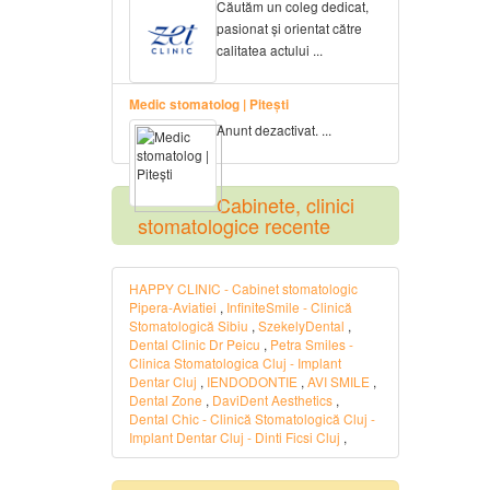
Căutăm un coleg dedicat,
pasionat și orientat către
calitatea actului ...
Medic stomatolog | Pitești
Anunt dezactivat. ...
Cabinete, clinici
stomatologice recente
HAPPY CLINIC - Cabinet stomatologic
Pipera-Aviatiei
,
InfiniteSmile - Clinică
Stomatologică Sibiu
,
SzekelyDental
,
Dental Clinic Dr Peicu
,
Petra Smiles -
Clinica Stomatologica Cluj - Implant
Dentar Cluj
,
IENDODONTIE
,
AVI SMILE
,
Dental Zone
,
DaviDent Aesthetics
,
Dental Chic - Clinică Stomatologică Cluj -
Implant Dentar Cluj - Dinti Ficsi Cluj
,