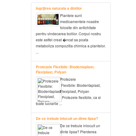
Ingrijirea naturala a dintilor
Plantele sunt
medicamentele noastre
folosite din antichitate
pentru vindecarea bolilor. Corpul nostru
este astfel creat �ncat sa poata
metaboliza compozitia chimica a plantelor.
...
Protezele Flexibile: Biodentaplast,
Flexiplast, Polyan
Protezele
Flexibile: Biodentaplast,
Flexiplast, Polyan
Protezele flexibile, ca si
toate lucrarile ...
De ce trebuie inlocuit un dinte lipsa?
De ce trebuie inlocuit un
dinte lipsa? Pierderea