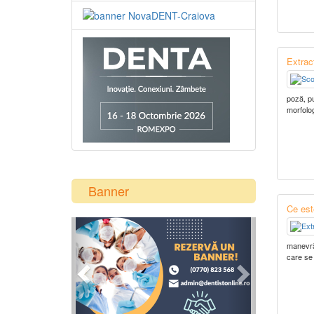
Extrac
poză, p
morfolog
Banner
Ce est
Previous
Next
manevră 
care se 