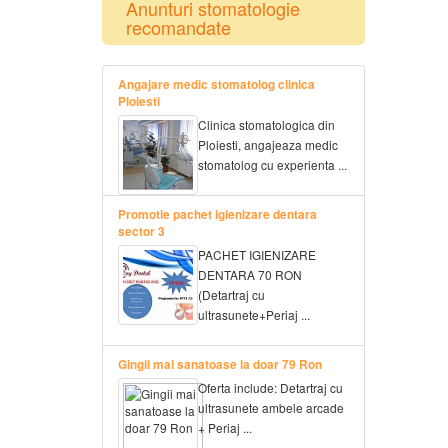
Anunturi stomatologie
recomandate
Angajare medic stomatolog clinica
Ploiesti
Clinica stomatologica din
Ploiesti, angajeaza medic
stomatolog cu experienta ...
Promotie pachet igienizare dentara
sector 3
PACHET IGIENIZARE
DENTARA 70 RON
(Detartraj cu
ultrasunete+Periaj ...
Gingii mai sanatoase la doar 79 Ron
Oferta include: Detartraj cu
ultrasunete ambele arcade
+ Periaj ...