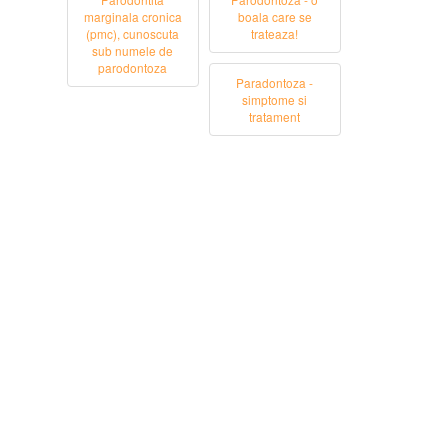
marginala cronica
boala care se
(pmc), cunoscuta
trateaza!
sub numele de
parodontoza
Paradontoza -
simptome si
tratament