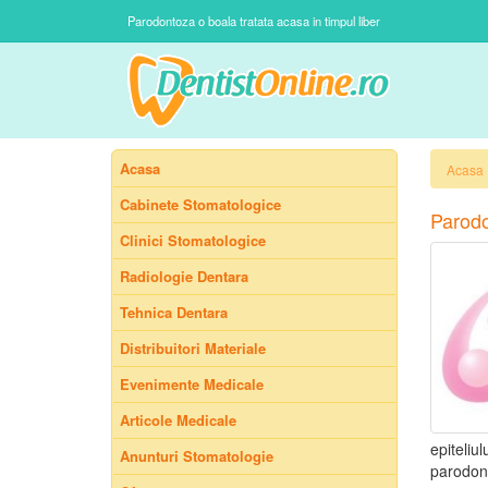
Parodontoza o boala tratata acasa in timpul liber
Acasa
Acasa
Cabinete Stomatologice
Parodo
Clinici Stomatologice
Radiologie Dentara
Tehnica Dentara
Distribuitori Materiale
Evenimente Medicale
Articole Medicale
epiteliu
Anunturi Stomatologie
parodont