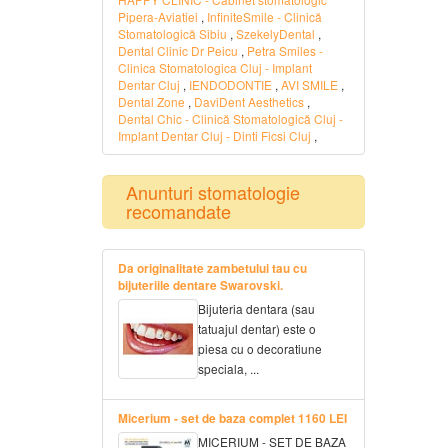
Pipera-Aviatiei
,
InfiniteSmile - Clinică
Stomatologică Sibiu
,
SzekelyDental
,
Dental Clinic Dr Peicu
,
Petra Smiles -
Clinica Stomatologica Cluj - Implant
Dentar Cluj
,
IENDODONTIE
,
AVI SMILE
,
Dental Zone
,
DaviDent Aesthetics
,
Dental Chic - Clinică Stomatologică Cluj -
Implant Dentar Cluj - Dinti Ficsi Cluj
,
Anunturi stomatologie
recomandate
Da originalitate zambetului tau cu
bijuteriile dentare Swarovski.
Bijuteria dentara (sau
tatuajul dentar) este o
piesa cu o decoratiune
speciala, ...
Micerium - set de baza complet 1160 LEI
MICERIUM - SET DE BAZA