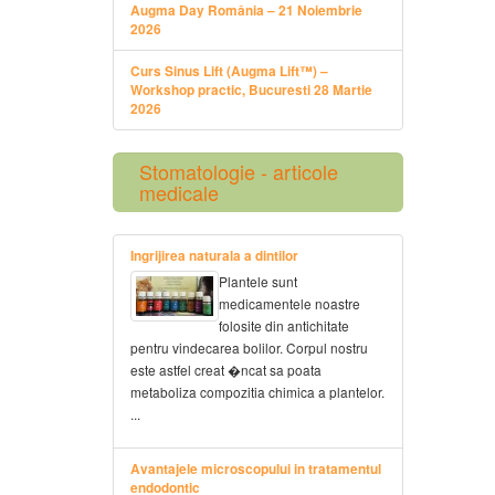
Augma Day România – 21 Noiembrie
2026
Curs Sinus Lift (Augma Lift™) –
Workshop practic, Bucuresti 28 Martie
2026
Stomatologie - articole
medicale
Ingrijirea naturala a dintilor
Plantele sunt
medicamentele noastre
folosite din antichitate
pentru vindecarea bolilor. Corpul nostru
este astfel creat �ncat sa poata
metaboliza compozitia chimica a plantelor.
...
Avantajele microscopului in tratamentul
endodontic