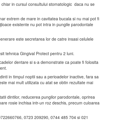
 chiar in cursul consultului stomatologic daca nu se
ar extrem de mare in cavitatea bucala si nu mai pot fi
ijloace existente nu pot intra in pungile parodontale
enerare este secretarea lor de catre insasi celulele
sit tehnica Gingival Protect pentru 2 luni.
adelor dentare si s-a demonstrate ca poate fi folosita
ent.
inti in timpul noptii sau a perioadelor inactive, fara sa
 este mai mult utilizata cu atat se obtin rezultate mai
tii dintilor, reducerea pungilor parodontale, oprirea
loare rosie inchisa intr-un roz deschis, precum culoarea
 0722660766, 0723 209290, 0744 485 704 si 021