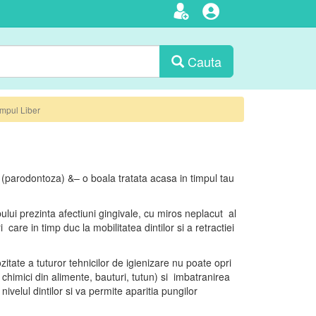
Cauta
impul Liber
(parodontoza) &– o boala tratata acasa in timpul tau
lui prezinta afectiuni gingivale, cu miros neplacut al
i care in timp duc la mobilitatea dintilor si a retractiei
zitate a tuturor tehnicilor de igienizare nu poate opri
i chimici din alimente, bauturi, tutun) si imbatranirea
ivelul dintilor si va permite aparitia pungilor