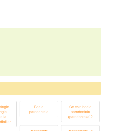
logie.
Boala
Ce este boala
ingia
parodontala
parodontala
ta la
(parodontoza)?
dintilor
Parodontita
Parodontoza - o