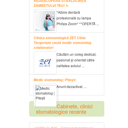
REDESCOPERĂ STRĂLUCIREA
ZÂMBETULUI TĂU! ✨
*Albire dentară
profesională cu lampa
Philips Zoom* **OFERTĂ ...
Clinica stomatologică ZET Clinic
Târgoviște caută medic stomatolog
colaborator!
Căutăm un coleg dedicat,
pasionat și orientat către
calitatea actului ...
Medic stomatolog | Pitești
Anunt dezactivat. ...
Cabinete, clinici
stomatologice recente
HAPPY CLINIC - Cabinet stomatologic