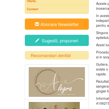
Oferta
Aceste p
incearca
Contact
In acest
indepart
Abonare Newsletter
pentru a
Singura 
epiteliul
Sugestii, propuneri
Acest lu
Procedur
Recomandari dentist
si in sc
Gutiera,
existe o 
rapide.
Rezultat
sangerar
gingiei f
Informat
4106215