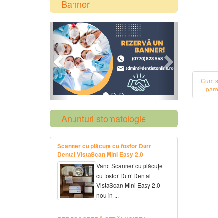
Banner
Previous
Next
Cum s
paro
Anunturi stomatologie
Scanner cu plăcuțe cu fosfor Durr
Dental VistaScan Mini Easy 2.0
Vand Scanner cu plăcuțe
cu fosfor Durr Dental
VistaScan Mini Easy 2.0
nou in ...