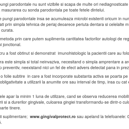
ungi parodontale nu sunt vizibile si scapa de multe ori nediagnosticate
 masurarea cu sonda parodontala pe toate fetele dintelui.
e pungi parodontale insa se acumuleaza microbi existenti oricum in num
ati prin simpla tehnica de periaj deoarece periuta dentara si celelalte m
 curata.
metoda prin care putem suplimenta cantitatea factorilor autologi de reg
ui jonctional.
cru a fost obtinut si demonstrat imunohistologic la pacientii care au folo
a este simpla si total neinvaziva, necesitand o simpla amprentare a arc
op preventiv, neexistand nici un fel de efect advers detectat pana in prez
 o folie subtire in care a fost incorporate substanta activa se poarta pe d
obligativitate a utilizarii la anumite ore sau interval de timp, insa cu cat
ele apar la minim 1 luna de utilizare, cand se observa reducerea mobilita
ii si a durerilor gingivale, culoarea gingiei transformandu-se dintr-o cu
oarte tinere.
ii suplimentare;
www.gingivalprotect.ro
sau apeland la telefoanele:
.