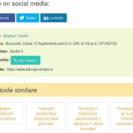
 on social media:
ebook
Twitter
LinkedIn
Bogdan Vladila
:
Bucuresti, Calea 13 Septembrie,sect 5 nr. 235, bl V3,sc 2, CP 050723
a:
Sector 5
tate:
n/fax:
Vezi telefon
https://www.stemgenerator.ro
te:
icole similare
fectele
Tratament
Revolutie in
Parodonto
atranirii
parodontoza
tratamentul
de la g
a danturii
electronic stem
parodontozei! o
inflama
generator
afectiune in sfarsit
pierderea 
elucidata!