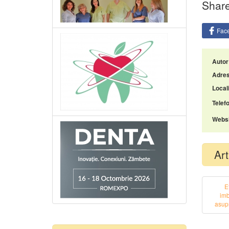
Share
Fac
Autor
Adres
Locali
Telefo
Websi
Art
E
imb
asupr