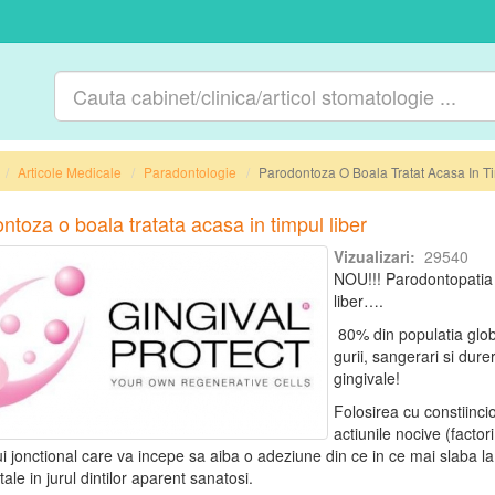
Articole Medicale
Paradontologie
Parodontoza O Boala Tratat Acasa In T
ntoza o boala tratata acasa in timpul liber
Vizualizari:
29540
NOU!!! Parodontopatia 
liber….
80% din populatia globu
gurii, sangerari si durer
gingivale!
Folosirea cu constiincio
actiunile nocive (factor
lui jonctional care va incepe sa aiba o adeziune din ce in ce mai slaba la n
ale in jurul dintilor aparent sanatosi.