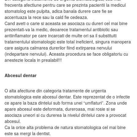
frecventa afectiune pentru care se prezinta pacientii la medicul
stomatolog este pulpita, adica banala durere care fie se
accentuaza la rece sau la cald fie cedeaza.
Cand aveti o carie si aceasta se asociaza cu dureri cel mai bine
prezentati-va la medic, deoarece tratamentul antibiotic sau
antiinflamator pe care incarcati de multe ori sa il substituiti
tratamentului stomatologic este total ineficient, singura manopera
care asigura calmarea durerilor fiind extirparea nervului
(indepartare nervului). Aceasta procedura se face obligatoriu cu
anestezie locala in prealabil!!!
Abcesul dentar
O alta afectiune din categoria tratamente de urgenta
stomatologica este abcesul dentar. Este reprezentat de o infectie
ce apare la baza dintelui sub forma unei “umflaturi”. Zona unde
apare abcesul este deformata, dureroasa, mai rosie si se
asociaza uneori si cu durerea la nivelul dintelui care a provocat
abcesul.
Ca la orice alta problema de natura stomatologica cel mai bine
este sa mergi la dentist.