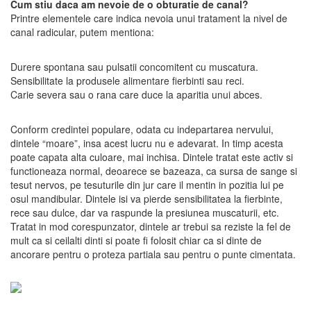
Cum stiu daca am nevoie de o obturatie de canal?
Printre elementele care indica nevoia unui tratament la nivel de
canal radicular, putem mentiona:
Durere spontana sau pulsatii concomitent cu muscatura.
Sensibilitate la produsele alimentare fierbinti sau reci.
Carie severa sau o rana care duce la aparitia unui abces.
Conform credintei populare, odata cu indepartarea nervului,
dintele “moare”, insa acest lucru nu e adevarat. In timp acesta
poate capata alta culoare, mai inchisa. Dintele tratat este activ si
functioneaza normal, deoarece se bazeaza, ca sursa de sange si
tesut nervos, pe tesuturile din jur care il mentin in pozitia lui pe
osul mandibular. Dintele isi va pierde sensibilitatea la fierbinte,
rece sau dulce, dar va raspunde la presiunea muscaturii, etc.
Tratat in mod corespunzator, dintele ar trebui sa reziste la fel de
mult ca si ceilalti dinti si poate fi folosit chiar ca si dinte de
ancorare pentru o proteza partiala sau pentru o punte cimentata.