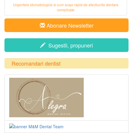
Urgentele stomatologice si cum scapi rapid de afectiunile dentare
complicate
Abonare Newsletter
Sugestii, propuneri
Recomandari dentist