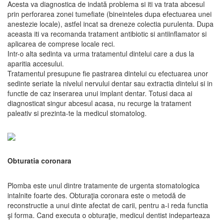
Acesta va diagnostica de indată problema si iti va trata abcesul
prin perforarea zonei tumefiate (bineinteles dupa efectuarea unei
anestezie locale), astfel incat sa dreneze colectia purulenta. Dupa
aceasta iti va recomanda tratament antibiotic si antiinflamator si
aplicarea de comprese locale reci.
Intr-o alta sedinta va urma tratamentul dintelui care a dus la
aparitia accesului.
Tratamentul presupune fie pastrarea dintelui cu efectuarea unor
sedinte seriate la nivelul nervului dentar sau extractia dintelui si in
functie de caz inserarea unui implant dentar. Totusi daca ai
diagnosticat singur abcesul acasa, nu recurge la tratament
paleativ si prezinta-te la medicul stomatolog.
Obturatia coronara
Plomba este unul dintre tratamente de urgenta stomatologica
intalnite foarte des. Obturaţia coronara este o metodă de
reconstructie a unui dinte afectat de carii, pentru a-i reda functia
şi forma. Cand executa o obturaţie, medicul dentist indeparteaza