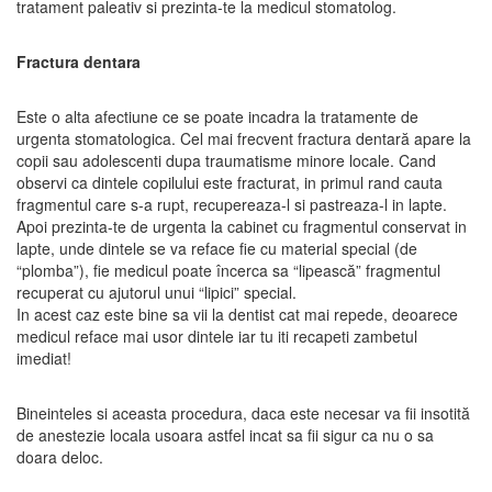
tratament paleativ si prezinta-te la medicul stomatolog.
Fractura dentara
Este o alta afectiune ce se poate incadra la tratamente de
urgenta stomatologica. Cel mai frecvent fractura dentară apare la
copii sau adolescenti dupa traumatisme minore locale. Cand
observi ca dintele copilului este fracturat, in primul rand cauta
fragmentul care s-a rupt, recupereaza-l si pastreaza-l in lapte.
Apoi prezinta-te de urgenta la cabinet cu fragmentul conservat in
lapte, unde dintele se va reface fie cu material special (de
“plomba”), fie medicul poate încerca sa “lipească” fragmentul
recuperat cu ajutorul unui “lipici” special.
In acest caz este bine sa vii la dentist cat mai repede, deoarece
medicul reface mai usor dintele iar tu iti recapeti zambetul
imediat!
Bineinteles si aceasta procedura, daca este necesar va fii insotită
de anestezie locala usoara astfel incat sa fii sigur ca nu o sa
doara deloc.