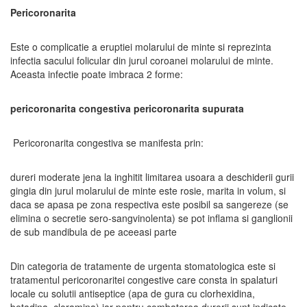
Pericoronarita
Este o complicatie a eruptiei molarului de minte si reprezinta
infectia sacului folicular din jurul coroanei molarului de minte.
Aceasta infectie poate imbraca 2 forme:
pericoronarita congestiva pericoronarita supurata
Pericoronarita congestiva se manifesta prin:
dureri moderate jena la inghitit limitarea usoara a deschiderii gurii
gingia din jurul molarului de minte este rosie, marita in volum, si
daca se apasa pe zona respectiva este posibil sa sangereze (se
elimina o secretie sero-sangvinolenta) se pot inflama si ganglionii
de sub mandibula de pe aceeasi parte
Din categoria de tratamente de urgenta stomatologica este si
tratamentul pericoronaritei congestive care consta in spalaturi
locale cu solutii antiseptice (apa de gura cu clorhexidina,
betadina, cloramina) iar pentru combaterea durerii sunt indicate