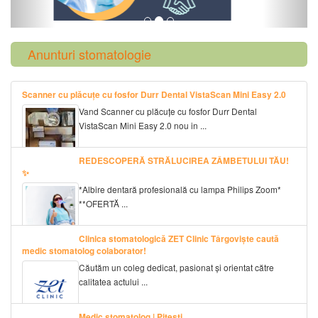
Anunturi stomatologie
Scanner cu plăcuțe cu fosfor Durr Dental VistaScan Mini Easy 2.0
Vand Scanner cu plăcuțe cu fosfor Durr Dental
VistaScan Mini Easy 2.0 nou in ...
REDESCOPERĂ STRĂLUCIREA ZÂMBETULUI TĂU!
✨
*Albire dentară profesională cu lampa Philips Zoom*
**OFERTĂ ...
Clinica stomatologică ZET Clinic Târgoviște caută
medic stomatolog colaborator!
Căutăm un coleg dedicat, pasionat și orientat către
calitatea actului ...
Medic stomatolog | Pitești