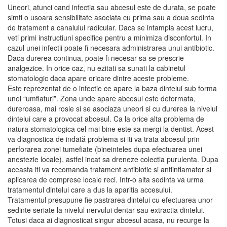
Uneori, atunci cand infectia sau abcesul este de durata, se poate
simti o usoara sensibilitate asociata cu prima sau a doua sedinta
de tratament a canalului radicular. Daca se intampla acest lucru,
veti primi instructiuni specifice pentru a minimiza disconfortul. In
cazul unei infectii poate fi necesara administrarea unui antibiotic.
Daca durerea continua, poate fi necesar sa se prescrie
analgezice. In orice caz, nu ezitati sa sunati la cabinetul
stomatologic daca apare oricare dintre aceste probleme.
Este reprezentat de o infectie ce apare la baza dintelui sub forma
unei “umflaturi”. Zona unde apare abcesul este deformata,
dureroasa, mai rosie si se asociaza uneori si cu durerea la nivelul
dintelui care a provocat abcesul. Ca la orice alta problema de
natura stomatologica cel mai bine este sa mergi la dentist. Acest
va diagnostica de indată problema si iti va trata abcesul prin
perforarea zonei tumefiate (bineinteles dupa efectuarea unei
anestezie locale), astfel incat sa dreneze colectia purulenta. Dupa
aceasta iti va recomanda tratament antibiotic si antiinflamator si
aplicarea de comprese locale reci. Intr-o alta sedinta va urma
tratamentul dintelui care a dus la aparitia accesului.
Tratamentul presupune fie pastrarea dintelui cu efectuarea unor
sedinte seriate la nivelul nervului dentar sau extractia dintelui.
Totusi daca ai diagnosticat singur abcesul acasa, nu recurge la