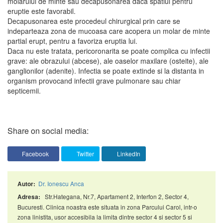
molarului de minte sau decapusonarea daca spatiul pentru
eruptie este favorabil.
Decapusonarea este procedeul chirurgical prin care se
indeparteaza zona de mucoasa care acopera un molar de minte
partial erupt, pentru a favoriza eruptia lui.
Daca nu este tratata, pericoronarita se poate complica cu infectii
grave: ale obrazului (abcese), ale oaselor maxilare (osteite), ale
ganglionilor (adenite). Infectia se poate extinde si la distanta in
organism provocand infectii grave pulmonare sau chiar
septicemii.
Share on social media:
Facebook
Twitter
LinkedIn
Dr. Ionescu Anca
Autor:
Str.Hategana, Nr.7, Apartament 2, Interfon 2, Sector 4,
Adresa:
Bucuresti. Clinica noastra este situata in zona Parcului Carol, intr-o
zona linistita, usor accesibila la limita dintre sector 4 si sector 5 si