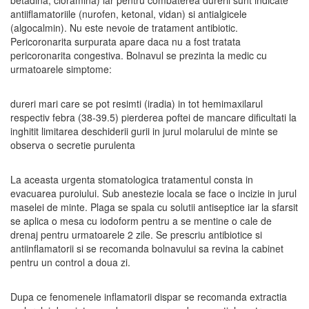
antiiflamatoriile (nurofen, ketonal, vidan) si antialgicele
(algocalmin). Nu este nevoie de tratament antibiotic.
Pericoronarita surpurata apare daca nu a fost tratata
pericoronarita congestiva. Bolnavul se prezinta la medic cu
urmatoarele simptome:
dureri mari care se pot resimti (iradia) in tot hemimaxilarul
respectiv febra (38-39.5) pierderea poftei de mancare dificultati la
inghitit limitarea deschiderii gurii in jurul molarului de minte se
observa o secretie purulenta
La aceasta urgenta stomatologica tratamentul consta in
evacuarea puroiului. Sub anestezie locala se face o incizie in jurul
maselei de minte. Plaga se spala cu solutii antiseptice iar la sfarsit
se aplica o mesa cu iodoform pentru a se mentine o cale de
drenaj pentru urmatoarele 2 zile. Se prescriu antibiotice si
antiinflamatorii si se recomanda bolnavului sa revina la cabinet
pentru un control a doua zi.
Dupa ce fenomenele inflamatorii dispar se recomanda extractia