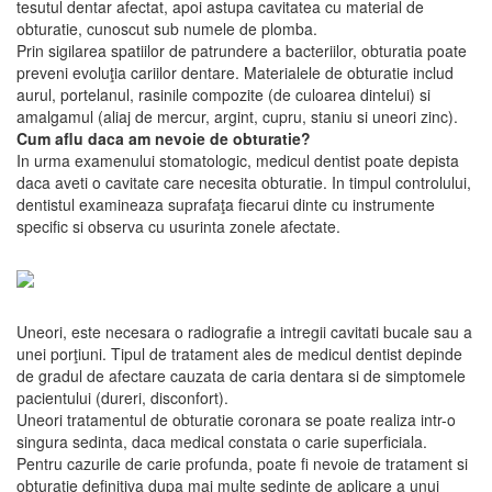
tesutul dentar afectat, apoi astupa cavitatea cu material de
obturatie, cunoscut sub numele de plomba.
Prin sigilarea spatiilor de patrundere a bacteriilor, obturatia poate
preveni evoluţia cariilor dentare. Materialele de obturatie includ
aurul, portelanul, rasinile compozite (de culoarea dintelui) si
amalgamul (aliaj de mercur, argint, cupru, staniu si uneori zinc).
Cum aflu daca am nevoie de obturatie?
In urma examenului stomatologic, medicul dentist poate depista
daca aveti o cavitate care necesita obturatie. In timpul controlului,
dentistul examineaza suprafaţa fiecarui dinte cu instrumente
specific si observa cu usurinta zonele afectate.
Uneori, este necesara o radiografie a intregii cavitati bucale sau a
unei porţiuni. Tipul de tratament ales de medicul dentist depinde
de gradul de afectare cauzata de caria dentara si de simptomele
pacientului (dureri, disconfort).
Uneori tratamentul de obturatie coronara se poate realiza intr-o
singura sedinta, daca medical constata o carie superficiala.
Pentru cazurile de carie profunda, poate fi nevoie de tratament si
obturatie definitiva dupa mai multe sedinte de aplicare a unui