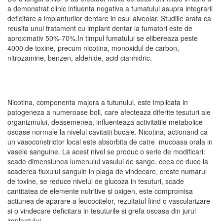
a demonstrat clinic influenta negativa a fumatului asupra integrarii
deficitare a implanturilor dentare in osul alveolar. Studiile arata ca
reusita unui tratament cu implant dentar la fumatori este de
aproximativ 50%-70%.In timpul fumatului se elibereaza peste
4000 de toxine, precum nicotina, monoxidul de carbon,
nitrozamine, benzen, aldehide, acid cianhidric.
Nicotina, componenta majora a tutunului, este implicata in
patogeneza a numeroase boli, care afecteaza diferite tesuturi ale
organizmului, deasemenea, influenteaza activitatile metabolice
osoase normale la nivelul cavitatii bucale. Nicotina, actionand ca
un vasoconstrictor local este absorbita de catre mucoasa orala in
vasele sanguine. La acest nivel se produc o serie de modificari:
scade dimensiunea lumenului vasului de sange, ceea ce duce la
scaderea fluxului sanguin in plaga de vindecare, creste numarul
de toxine, se reduce nivelul de glucoza in tesuturi, scade
cantitatea de elemente nutritive si oxigen, este compromisa
actiunea de aparare a leucocitelor, rezultatul fiind o vascularizare
si o vindecare deficitara in tesuturile si grefa osoasa din jurul
implantului.