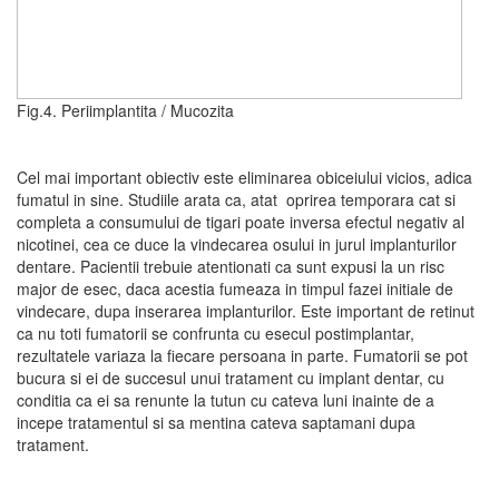
Fig.4. Periimplantita / Mucozita
Cel mai important obiectiv este eliminarea obiceiului vicios, adica
fumatul in sine. Studiile arata ca, atat oprirea temporara cat si
completa a consumului de tigari poate inversa efectul negativ al
nicotinei, cea ce duce la vindecarea osului in jurul implanturilor
dentare. Pacientii trebuie atentionati ca sunt expusi la un risc
major de esec, daca acestia fumeaza in timpul fazei initiale de
vindecare, dupa inserarea implanturilor. Este important de retinut
ca nu toti fumatorii se confrunta cu esecul postimplantar,
rezultatele variaza la fiecare persoana in parte. Fumatorii se pot
bucura si ei de succesul unui tratament cu implant dentar, cu
conditia ca ei sa renunte la tutun cu cateva luni inainte de a
incepe tratamentul si sa mentina cateva saptamani dupa
tratament.