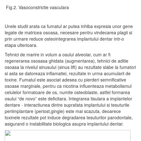
Fig.2. Vasoconstrictie vasculara
Unele studii arata ca fumatul ar putea inhiba expresia unor gene
legate de matricea osoasa, necesare pentru vindecarea plagii si
prin urmare reduce osteointegrarea implantului dentar intr-o
etapa ulterioara.
Tehnici de marire in volum a osului alveolar, cum ar fi
regenerarea ososasa ghidata (augmentarea), tehnici de aditie
osoasa la nivelul sinusului (sinus lift) au rezultate slabe la fumatori
si asta se datoreaza inflamatiei, rezultate in urma acumularii de
toxine. Fumatul este asociat adesea cu pierderi semnificative
osoase marginale, pentru ca nicotina influenteaza metabolismul
celulelor formatoare de os, numite osteoblaste, astfel formarea
osului “de novo” este deficitara. Integrarea tisulara a implantelor
dentare - interactiunea dintre suprafata implantului si tesuturile
periimplantare (periost,gingie) este mai scazuta, deoarece
toxinele rezultate pot induce degradarea tesuturilor parodontale,
asigurand o instabilitate biologica asupra implantului dentar.