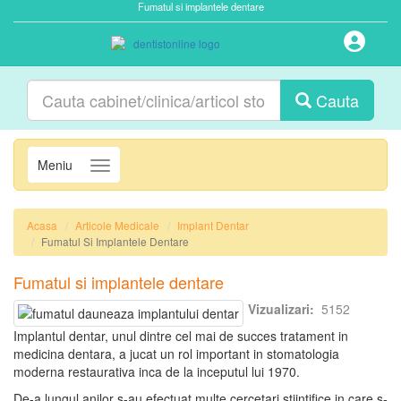
Fumatul si implantele dentare
Cauta
Meniu
Navigatie
Acasa
Articole Medicale
Implant Dentar
Fumatul Si Implantele Dentare
Fumatul si implantele dentare
Vizualizari:
5152
Implantul dentar, unul dintre cel mai de succes tratament in
medicina dentara, a jucat un rol important in stomatologia
moderna restaurativa inca de la inceputul lui 1970.
De-a lungul anilor s-au efectuat multe cercetari stiintifice in care s-