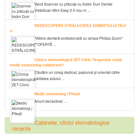
Vand Scanner cu plăcuțe cu fosfor Durr Dental
VistaScan Mini Easy 2.0 nou in ...
REDESCOPERĂ STRĂLUCIREA ZÂMBETULUI TĂU!
✨
*Albire dentară profesională cu lampa Philips Zoom*
**OFERTĂ ...
Clinica stomatologică ZET Clinic Târgoviște caută
medic stomatolog colaborator!
Căutăm un coleg dedicat, pasionat și orientat către
calitatea actului ...
Medic stomatolog | Pitești
Anunt dezactivat. ...
Cabinete, clinici stomatologice
recente