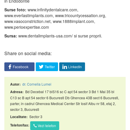
in Endodontie
Surse foto:
www.infinitydentalcare.com,
www.everlastimplants.com, www.tricountycessation.org,
www.vasoconstriction.net, www.1888implant.com,
www.perioexpertise.com
Sursa:
www.dentalimplants-usa.com/ si surse proprii.
Share on social media:
Facebook
Twitter
LinkedIn
dr. Cornelia Lumei
Autor:
Bd Decebal 17 blS16 sc C apt 54 sector 3 Bd 1 Mai 35 bl
Adresa:
C13 sc B apt 54 sector 6 Bucuresti Db Ghencea 43B sect 6 Bucuresti,
parter, in cadrul Ghencea Medical Center Str Iosif Albu nr 58, etaj 2,
sector 3, Bucuresti
Sector 3
Localitate:
Telefon/fax:
Vezi telefon