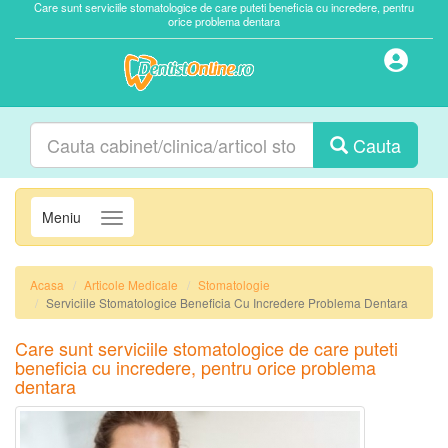
Care sunt serviciile stomatologice de care puteti beneficia cu incredere, pentru
orice problema dentara
Cauta
Meniu
Navigatie
Acasa
Articole Medicale
Stomatologie
Serviciile Stomatologice Beneficia Cu Incredere Problema Dentara
Care sunt serviciile stomatologice de care puteti
beneficia cu incredere, pentru orice problema
dentara