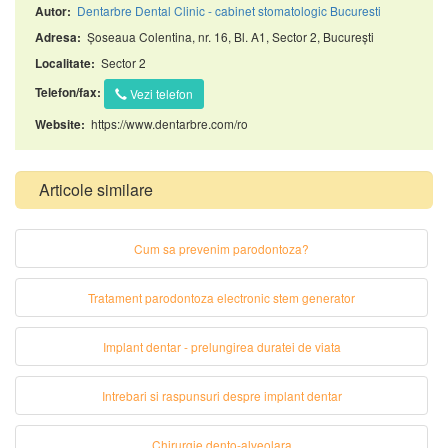
Dentarbre Dental Clinic - cabinet stomatologic Bucuresti
Autor:
Șoseaua Colentina, nr. 16, Bl. A1, Sector 2, București
Adresa:
Sector 2
Localitate:
Telefon/fax:
Vezi telefon
https://www.dentarbre.com/ro
Website:
Articole similare
Cum sa prevenim parodontoza?
Tratament parodontoza electronic stem generator
Implant dentar - prelungirea duratei de viata
Intrebari si raspunsuri despre implant dentar
Chirurgie dento-alveolara