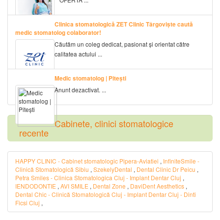
Clinica stomatologică ZET Clinic Târgoviște caută
medic stomatolog colaborator!
Căutăm un coleg dedicat, pasionat și orientat către
calitatea actului ...
Medic stomatolog | Pitești
Anunt dezactivat. ...
Cabinete, clinici stomatologice
recente
HAPPY CLINIC - Cabinet stomatologic Pipera-Aviatiei
,
InfiniteSmile -
Clinică Stomatologică Sibiu
,
SzekelyDental
,
Dental Clinic Dr Peicu
,
Petra Smiles - Clinica Stomatologica Cluj - Implant Dentar Cluj
,
IENDODONTIE
,
AVI SMILE
,
Dental Zone
,
DaviDent Aesthetics
,
Dental Chic - Clinică Stomatologică Cluj - Implant Dentar Cluj - Dinti
Ficsi Cluj
,