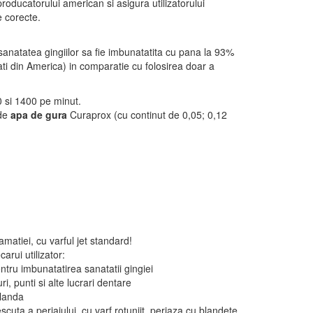
oducatorului american si asigura utilizatorului
e corecte.
sanatatea gingiilor sa fie imbunatatita cu pana la 93%
ti din America) in comparatie cu folosirea doar a
00 si 1400 pe minut.
 de
apa de gura
Curaprox (cu continut de 0,05; 0,12
amatiei, cu varful jet standard!
arui utilizator:
ntru imbunatatirea sanatatii gingiei
i, punti si alte lucrari dentare
blanda
scuta a periajului, cu varf rotunjit, periaza cu blandete