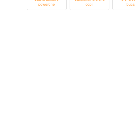
powerone
copii
buca