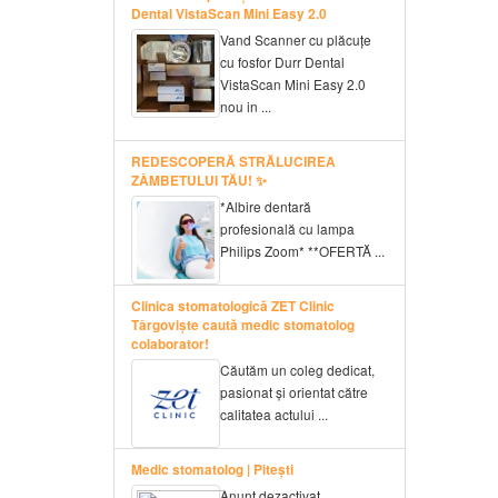
Dental VistaScan Mini Easy 2.0
Vand Scanner cu plăcuțe
cu fosfor Durr Dental
VistaScan Mini Easy 2.0
nou in ...
REDESCOPERĂ STRĂLUCIREA
ZÂMBETULUI TĂU! ✨
*Albire dentară
profesională cu lampa
Philips Zoom* **OFERTĂ ...
Clinica stomatologică ZET Clinic
Târgoviște caută medic stomatolog
colaborator!
Căutăm un coleg dedicat,
pasionat și orientat către
calitatea actului ...
Medic stomatolog | Pitești
Anunt dezactivat. ...