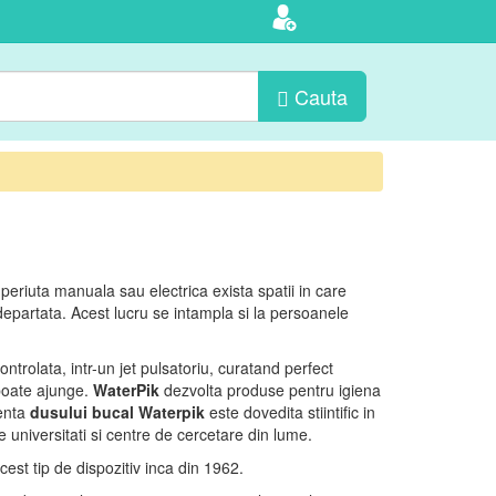
Cauta
periuta manuala sau electrica exista spatii in care
epartata. Acest lucru se intampla si la persoanele
ntrolata, intr-un jet pulsatoriu, curatand perfect
 poate ajunge.
WaterPik
dezvolta produse pentru igiena
ienta
dusului bucal Waterpik
este dovedita stiintific in
 universitati si centre de cercetare din lume.
cest tip de dispozitiv inca din 1962.