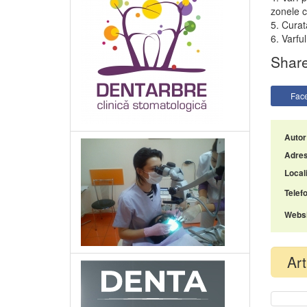
zonele cu
5. Curat
6. Varfu
Share
Fac
Autor
Adres
Locali
Telefo
Websi
Art