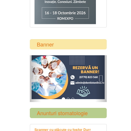
Banner
Previous
Next
Anunturi stomatologie
Scanner cu plăcuțe cu fosfor Durr