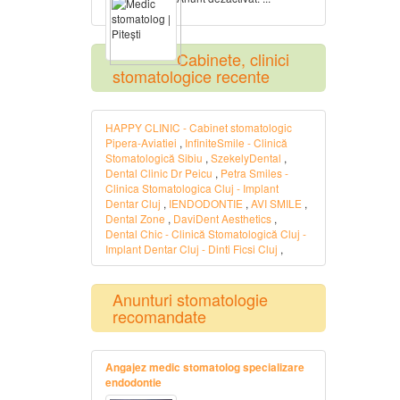
Cabinete, clinici
stomatologice recente
HAPPY CLINIC - Cabinet stomatologic
Pipera-Aviatiei
,
InfiniteSmile - Clinică
Stomatologică Sibiu
,
SzekelyDental
,
Dental Clinic Dr Peicu
,
Petra Smiles -
Clinica Stomatologica Cluj - Implant
Dentar Cluj
,
IENDODONTIE
,
AVI SMILE
,
Dental Zone
,
DaviDent Aesthetics
,
Dental Chic - Clinică Stomatologică Cluj -
Implant Dentar Cluj - Dinti Ficsi Cluj
,
Anunturi stomatologie
recomandate
Angajez medic stomatolog specializare
endodontie