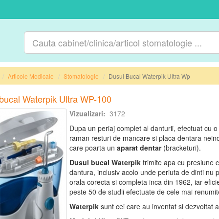
Articole Medicale
Stomatologie
Dusul Bucal Waterpik Ultra Wp
bucal Waterpik Ultra WP-100
Vizualizari:
3172
Dupa un periaj complet al danturii, efectuat cu o 
raman resturi de mancare si placa dentara neind
care poarta un
aparat dentar
(bracketuri).
Dusul bucal Waterpik
trimite apa cu presiune co
dantura, inclusiv acolo unde periuta de dinti nu
orala corecta si completa inca din 1962, iar efic
peste 50 de studii efectuate de cele mai renumite
Waterpik
sunt cei care au inventat si dezvoltat a