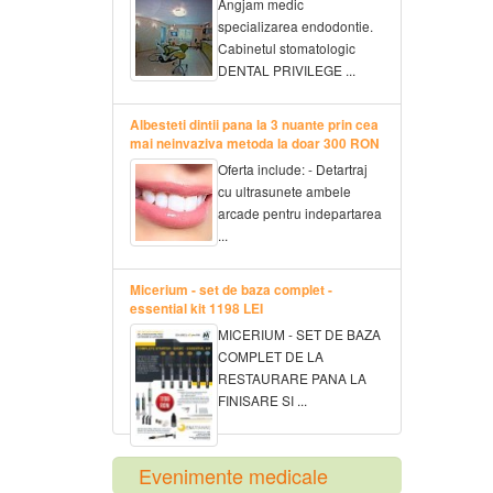
Angjam medic
specializarea endodontie.
Cabinetul stomatologic
DENTAL PRIVILEGE ...
Albesteti dintii pana la 3 nuante prin cea
mai neinvaziva metoda la doar 300 RON
Oferta include: - Detartraj
cu ultrasunete ambele
arcade pentru indepartarea
...
Micerium - set de baza complet -
essential kit 1198 LEI
MICERIUM - SET DE BAZA
COMPLET DE LA
RESTAURARE PANA LA
FINISARE SI ...
Evenimente medicale