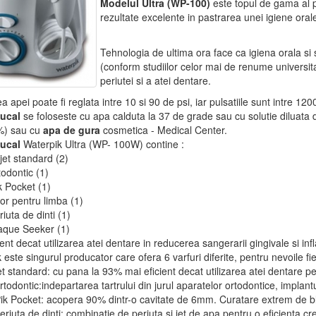
Modelul Ultra (WP-100)
este topul de gama al pr
rezultate excelente in pastrarea unei igiene oral
Tehnologia de ultima ora face ca igiena orala si 
(conform studiilor celor mai de renume universita
periutei si a atei dentare.
a apei poate fi reglata intre 10 si 90 de psi, iar pulsatiile sunt intre 12
ucal
se foloseste cu apa calduta la 37 de grade sau cu solutie diluata
%) sau cu
apa de gura
cosmetica - Medical Center.
ucal
Waterpik Ultra (WP- 100W) contine :
 jet standard (2)
todontic (1)
ik Pocket (1)
tor pentru limba (1)
riuta de dinti (1)
laque Seeker (1)
ient decat utilizarea atei dentare in reducerea sangerarii gingivale si infl
este singurul producator care ofera 6 varfuri diferite, pentru nevoile fiec
jet standard: cu pana la 93% mai eficient decat utilizarea atei dentare pe
rtodontic:indepartarea tartrului din jurul aparatelor ortodontice, implantur
Pik Pocket: acopera 90% dintr-o cavitate de 6mm. Curatare extrem de 
periuta de dinti: combinatie de periuta si jet de apa pentru o eficienta cre