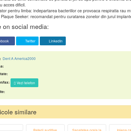
 acces dificil.
ator pentru limba: indepartarea bacteriilor ce provoaca respiratia rau m
l Plaque Seeker: recomandat pentru curatarea zonelor din jurul implant
 on social media:
ebook
Twitter
LinkedIn
Dent A America2000
:
a:
tate:
n/fax:
Vezi telefon
te:
icole similare
Baterii auditive
Sanatatea orala la
Igiena ca