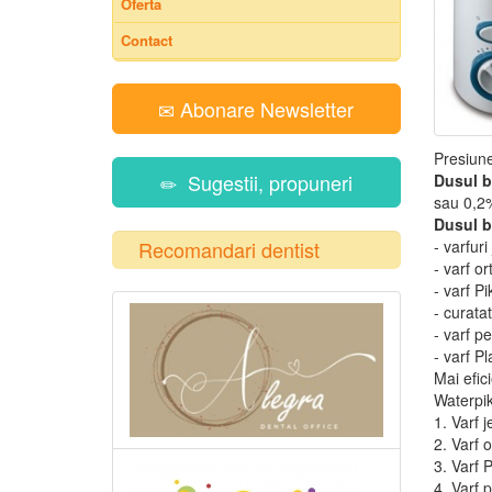
Oferta
Contact
Abonare Newsletter
Presiune
Sugestii, propuneri
Dusul b
sau 0,2
Dusul b
Recomandari dentist
- varfuri
- varf or
- varf P
- curata
- varf pe
- varf P
Mai efic
Waterpik 
1. Varf 
2. Varf o
3. Varf 
4. Varf 