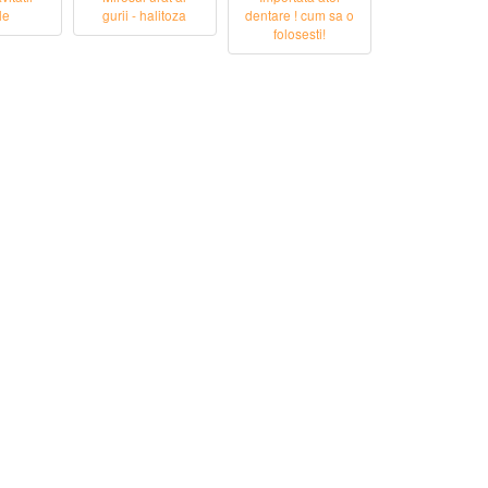
le
gurii - halitoza
dentare ! cum sa o
folosesti!