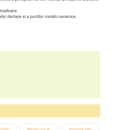
irositoare
elor dentare si a puntilor metalo-ceramice.
vitatii
Mirosul urat al
Importata atei