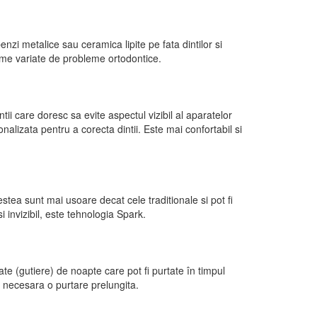
zi metalice sau ceramica lipite pe fata dintilor si
game variate de probleme ortodontice.
tii care doresc sa evite aspectul vizibil al aparatelor
nalizata pentru a corecta dintii. Este mai confortabil si
stea sunt mai usoare decat cele traditionale si pot fi
 invizibil, este tehnologia Spark.
te (gutiere) de noapte care pot fi purtate în timpul
 necesara o purtare prelungita.