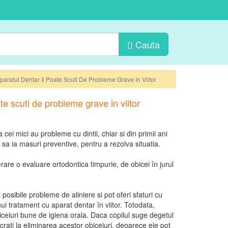
Cauta
Aparatul Dentar Il Poate Scuti De Probleme Grave In Viitor
ate scuti de probleme grave in viitor
cei mici au probleme cu dintii, chiar si din primii ani
 sa ia masuri preventive, pentru a rezolva situatia.
rare o evaluare ortodontica timpurie, de obicei în jurul
 posibile probleme de aliniere si pot oferi sfaturi cu
nui tratament cu aparat dentar în viitor. Totodata,
obiceiuri bune de igiena orala. Daca copilul suge degetul
crati la eliminarea acestor obiceiuri, deoarece ele pot