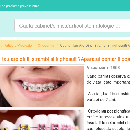
ti de probleme grave in viitor
Articole Medicale
Ortodontie
Copilul Tau Are Dintii Strambi Si Inghesuiti 
 tau are dintii strambi si inghesuiti?Aparatul dentar il po
Vizualizari:
1856
Cand parintii observa ca 
de viata, este important
Asadar, luati în conside
varstei de 7 ani.
Ortodontii pot identifica
privire la necesitatea u
insuflati-le celor mici 
sau foloseste suzeta, lu