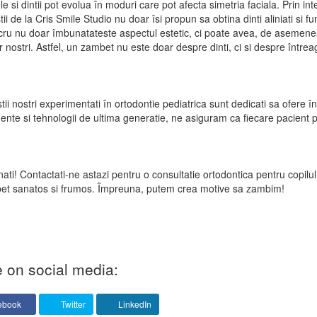
le si dintii pot evolua în moduri care pot afecta simetria faciala. Prin in
tii de la Cris Smile Studio nu doar îsi propun sa obtina dinti aliniati si f
cru nu doar îmbunatateste aspectul estetic, ci poate avea, de asemenea,
or nostri. Astfel, un zambet nu este doar despre dinti, ci si despre întreag
tii nostri experimentati în ortodontie pediatrica sunt dedicati sa ofere în
nte si tehnologii de ultima generatie, ne asiguram ca fiecare pacient 
ti! Contactati-ne astazi pentru o consultatie ortodontica pentru copilul
et sanatos si frumos. Împreuna, putem crea motive sa zambim!
 on social media:
ebook
Twitter
LinkedIn