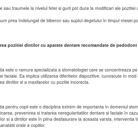
e sau traumele la nivelul fetei si gurii pot duce la modificari ale pozitiei d
m prea îndelungat de biberon sau suptul degetului în timpul mesei poat
rea pozitiei dintilor cu aparate dentare recomandate de pedodont
ia este o ramura specializata a stomatologiei care se concentreaza pe d
si faciale. Ea implica utilizarea diferitelor dispozitive, cunoscute în m
ea dintilor si a maxilarelor cu pozitie incorecta.
ia pentru copii este o disciplina extrem de importanta în domeniul st
icarea, prevenirea si tratarea neregularitatilor dentare si faciale în caz
lor si a dintilor este în plina desfasurare la aceasta varsta, interventia
natatii orale a copiilor.