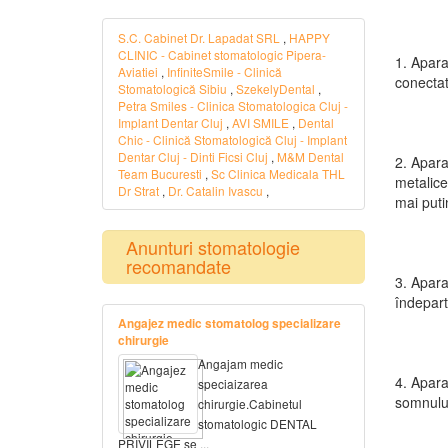
S.C. Cabinet Dr. Lapadat SRL
,
HAPPY
CLINIC - Cabinet stomatologic Pipera-
1. Apara
Aviatiei
,
InfiniteSmile - Clinică
conectat
Stomatologică Sibiu
,
SzekelyDental
,
Petra Smiles - Clinica Stomatologica Cluj -
Implant Dentar Cluj
,
AVI SMILE
,
Dental
Chic - Clinică Stomatologică Cluj - Implant
Dentar Cluj - Dinti Ficsi Cluj
,
M&M Dental
2. Apara
Team Bucuresti
,
Sc Clinica Medicala THL
metalice
Dr Strat
,
Dr. Catalin Ivascu
,
mai putin
Anunturi stomatologie
recomandate
3. Apara
îndepart
Angajez medic stomatolog specializare
chirurgie
Angajam medic
4. Apara
speciaizarea
somnului
chirurgie.Cabinetul
stomatologic DENTAL
PRIVILEGE se ...