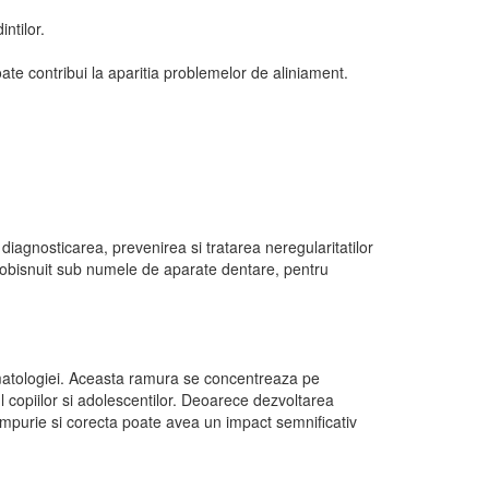
intilor.
e contribui la aparitia problemelor de aliniament.
iagnosticarea, prevenirea si tratarea neregularitatilor
od obisnuit sub numele de aparate dentare, pentru
omatologiei. Aceasta ramura se concentreaza pe
ul copiilor si adolescentilor. Deoarece dezvoltarea
 timpurie si corecta poate avea un impact semnificativ