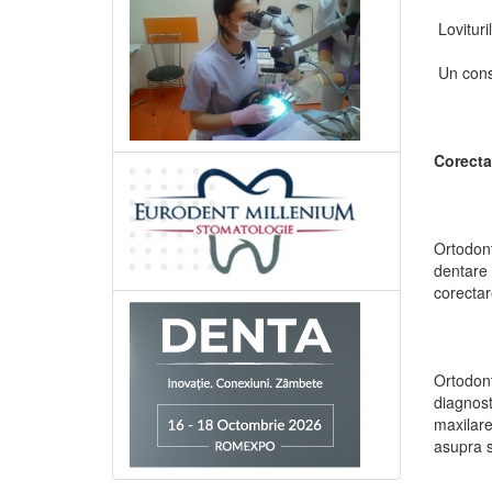
Lovituril
Un consu
Corecta
Ortodont
dentare 
corectar
Ortodont
diagnost
maxilare
asupra sa