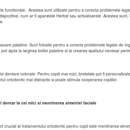
te functionale: Acestea sunt utilizate pentru a corecta problemele lega
dispozitive, cum ar fi aparatele Herbst sau activatoarele. Acestea sunt, 
e.
soare palatine: Sunt folosite pentru a corecta problemele legate de îng
e pot ajuta la largirea boltei palatine si la crearea spatiului necesar pentr
te dentare colorate: Pentru copiii mai mici, bretelele pot fi personaliza
tul ortodontic mai distractiv si poate stimula cooperarea copiilor.
 dentar la cei mici si mentinerea simetriei faciale
t crucial al tratamentului ortodontic pentru copii este mentinerea simetriei