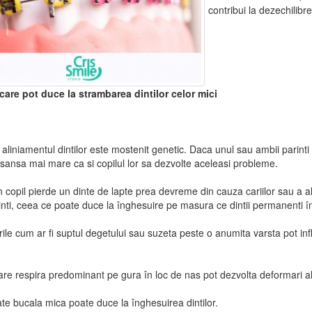
contribui la dezechilibre
care pot duce la strambarea dintilor celor mici
aliniamentul dintilor este mostenit genetic. Daca unul sau ambii parinti
 sansa mai mare ca si copilul lor sa dezvolte aceleasi probleme.
copil pierde un dinte de lapte prea devreme din cauza cariilor sau a al
 dinti, ceea ce poate duce la înghesuire pe masura ce dintii permanenti 
ile cum ar fi suptul degetului sau suzeta peste o anumita varsta pot inf
are respira predominant pe gura în loc de nas pot dezvolta deformari ale 
te bucala mica poate duce la înghesuirea dintilor.