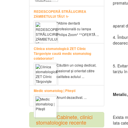
prematur
REDESCOPERĂ STRĂLUCIREA
ZÂMBETULUI TĂU! ✨
*Albire dentară
aparat d
profesională cu lampa
Philips Zoom* **OFERTĂ ...
4. Îmbuna
deoarece
Clinica stomatologică ZET Clinic
Târgoviște caută medic stomatolog
colaborator!
Căutăm un coleg dedicat,
5. Evita
pasionat și orientat către
tarziu în
calitatea actului ...
Medic stomatolog | Pitești
Metalic,
Anunt dezactivat. ...
Cabinete, clinici
Exista m
stomatologice recente
Iata cat