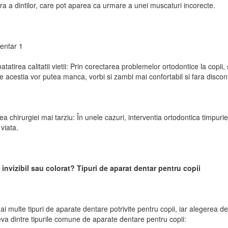
a a dintilor, care pot aparea ca urmare a unei muscaturi incorecte.
entar 1
tatirea calitatii vietii: Prin corectarea problemelor ortodontice la copii, s
 acestia vor putea manca, vorbi si zambi mai confortabil si fara disconf
rea chirurgiei mai tarziu: În unele cazuri, interventia ortodontica timpuri
 viata.
 invizibil sau colorat? Tipuri de aparat dentar pentru copii
ai multe tipuri de aparate dentare potrivite pentru copii, iar alegerea de
eva dintre tipurile comune de aparate dentare pentru copii: