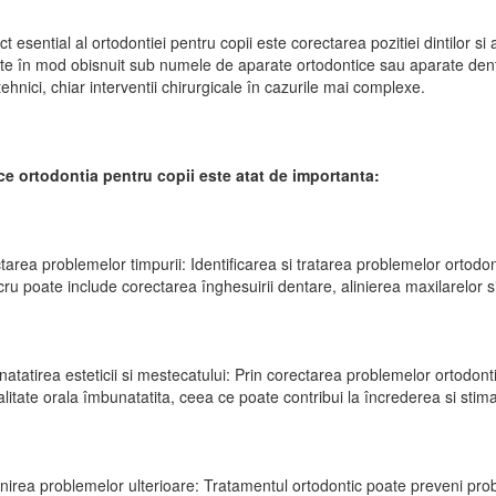
 esential al ortodontiei pentru copii este corectarea pozitiei dintilor si a
e în mod obisnuit sub numele de aparate ortodontice sau aparate dent
tehnici, chiar interventii chirurgicale în cazurile mai complexe.
 ce ortodontia pentru copii este atat de importanta:
tarea problemelor timpurii: Identificarea si tratarea problemelor ortodon
cru poate include corectarea înghesuirii dentare, alinierea maxilarelor
atatirea esteticii si mestecatului: Prin corectarea problemelor ortodont
alitate orala îmbunatatita, ceea ce poate contribui la încrederea si stim
nirea problemelor ulterioare: Tratamentul ortodontic poate preveni prob