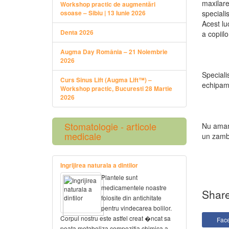
maxilare
Workshop practic de augmentări
specialis
osoase – Sibiu | 13 Iunie 2026
Acest lu
Denta 2026
a copiil
Augma Day România – 21 Noiembrie
2026
Specialis
Curs Sinus Lift (Augma Lift™) –
echipame
Workshop practic, Bucuresti 28 Martie
2026
Stomatologie - articole
Nu amana
medicale
un zamb
Ingrijirea naturala a dintilor
Plantele sunt
medicamentele noastre
Share
folosite din antichitate
pentru vindecarea bolilor.
Corpul nostru este astfel creat �ncat sa
Fac
poata metaboliza compozitia chimica a