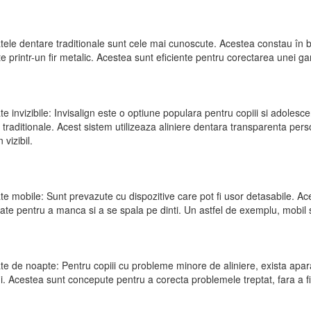
tele dentare traditionale sunt cele mai cunoscute. Acestea constau în ben
e printr-un fir metalic. Acestea sunt eficiente pentru corectarea unei 
te invizibile: Invisalign este o optiune populara pentru copiii si adolescen
 traditionale. Acest sistem utilizeaza aliniere dentara transparenta perso
 vizibil.
te mobile: Sunt prevazute cu dispozitive care pot fi usor detasabile. Ace
ate pentru a manca si a se spala pe dinti. Un astfel de exemplu, mobil si
te de noapte: Pentru copiii cu probleme minore de aliniere, exista apara
. Acestea sunt concepute pentru a corecta problemele treptat, fara a fi