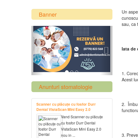
Un aspect
Banner
cunoscut
sau, ca 
Previous
Next
Iata de
1. Corec
Acest lu
Anunturi stomatologie
2. Îmbun
Scanner cu plăcuțe cu fosfor Durr
Dental VistaScan Mini Easy 2.0
function
Vand Scanner cu plăcuțe
cu fosfor Durr Dental
VistaScan Mini Easy 2.0
3. Preve
nou in ...