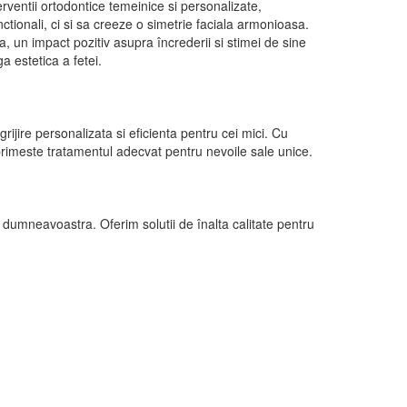
terventii ortodontice temeinice si personalizate,
unctionali, ci si sa creeze o simetrie faciala armonioasa.
 un impact pozitiv asupra încrederii si stimei de sine
a estetica a fetei.
grijire personalizata si eficienta pentru cei mici. Cu
primeste tratamentul adecvat pentru nevoile sale unice.
 dumneavoastra. Oferim solutii de înalta calitate pentru