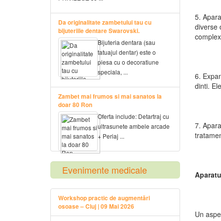
5. Apara
Da originalitate zambetului tau cu
diverse 
bijuteriile dentare Swarovski.
complex
Bijuteria dentara (sau
tatuajul dentar) este o
piesa cu o decoratiune
speciala, ...
6. Expan
dinti. El
Zambet mai frumos si mai sanatos la
doar 80 Ron
Oferta include: Detartraj cu
7. Apara
ultrasunete ambele arcade
tratamen
+ Periaj ...
Evenimente medicale
Aparatul
Workshop practic de augmentări
osoase – Cluj | 09 Mai 2026
Un aspec