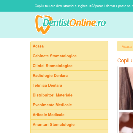
Copilul tau are dintii strambi si inghesuiti?Aparatul dentar il poate scu
Acasa
Acasa
Cabinete Stomatologice
Copilul
Clinici Stomatologice
Radiologie Dentara
Tehnica Dentara
Distribuitori Materiale
Evenimente Medicale
Articole Medicale
Anunturi Stomatologie