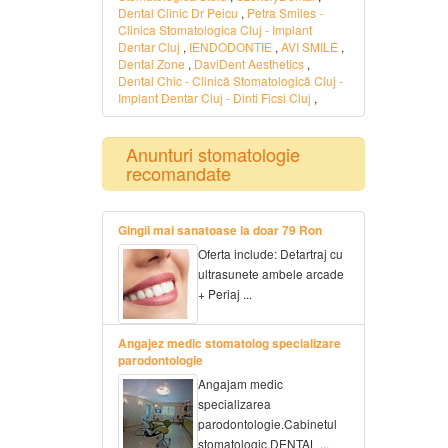
Dental Clinic Dr Peicu
,
Petra Smiles -
Clinica Stomatologica Cluj - Implant
Dentar Cluj
,
IENDODONTIE
,
AVI SMILE
,
Dental Zone
,
DaviDent Aesthetics
,
Dental Chic - Clinică Stomatologică Cluj -
Implant Dentar Cluj - Dinti Ficsi Cluj
,
Anunturi stomatologie
recomandate
Gingii mai sanatoase la doar 79 Ron
Oferta include: Detartraj cu
ultrasunete ambele arcade
+ Periaj ...
Angajez medic stomatolog specializare
parodontologie
Angajam medic
specializarea
parodontologie.Cabinetul
stomatologic DENTAL ...