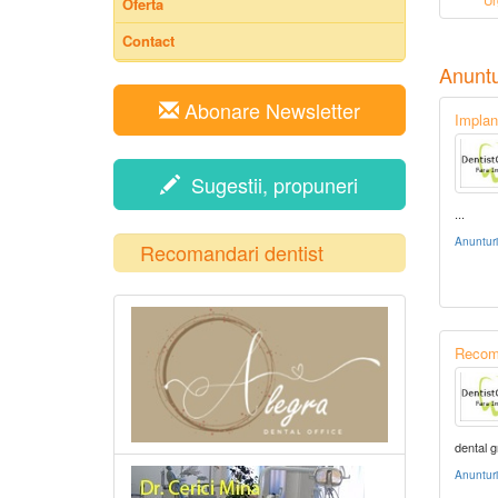
Ur
Oferta
Contact
Anuntu
Abonare Newsletter
Implan
Sugestii, propuneri
...
Anuntur
Recomandari dentist
Recom
dental 
Anuntur