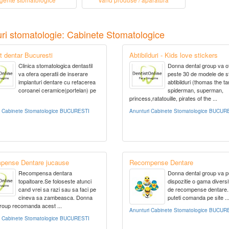
gente stomatologice
Vand produse / aparatura
ri stomatologie: Cabinete Stomatologice
t dentar Bucuresti
Abtibilduri - Kids love stickers
Clinica stomatologica dentastil
Donna dental group va o
va ofera operatii de inserare
peste 30 de modele de s
implanturi dentare cu refacerea
abtibilduri (thomas the ta
coroanei ceramice(portelan) pe
spiderman, superman,
princess,ratatouille, pirates of the ...
i Cabinete Stomatologice BUCURESTI
Anunturi Cabinete Stomatologice BUCUR
pense Dentare jucause
Recompense Dentare
Recompensa dentara
Donna dental group va p
topaitoare.Se foloseste atunci
dispozitie o gama diversi
cand vrei sa razi sau sa faci pe
de recompense dentare.
cineva sa zambeasca. Donna
puteti comanda pe site ..
group recomanda acest ...
Anunturi Cabinete Stomatologice BUCUR
i Cabinete Stomatologice BUCURESTI