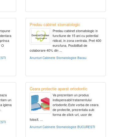
Predau cabinet stomatologic
propune
Predau cabinet stomatologic in
 dentara
functiune de 15 ani cu potential
uprinsa
ridicat, in zona centrala. Pret 400
? O
euro/luna. Posibilitati de
colaborare 40% din ...
ESTI
Anunturi Cabinete Stomatologice Bacau
Ceara protectie aparat ortodontic
seaza
Va prezentam un produs
entam un
indispensabil tratamentului
a igiena
ortodontic.Este vorba de ceara
.
de protectie, prezentata sub
forma de stick-uri, usor de
folosit. ...
ESTI
Anunturi Cabinete Stomatologice BUCURESTI