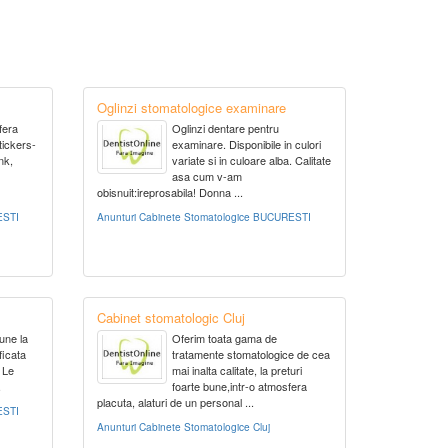
Oglinzi stomatologice examinare
fera
Oglinzi dentare pentru
tickers-
examinare. Disponibile in culori
nk,
variate si in culoare alba. Calitate
asa cum v-am
obisnuit:ireprosabila! Donna ...
ESTI
Anunturi Cabinete Stomatologice BUCURESTI
Cabinet stomatologic Cluj
une la
Oferim toata gama de
ficata
tratamente stomatologice de cea
 Le
mai inalta calitate, la preturi
.
foarte bune,intr-o atmosfera
placuta, alaturi de un personal ...
ESTI
Anunturi Cabinete Stomatologice Cluj