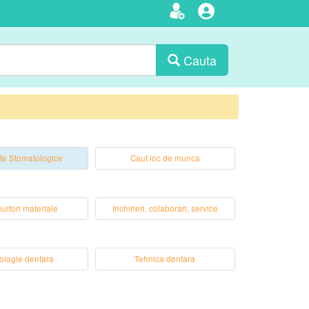
Cauta
te Stomatologice
Caut loc de munca
buitori materiale
Inchirieri, colaborari, service
ologie dentara
Tehnica dentara