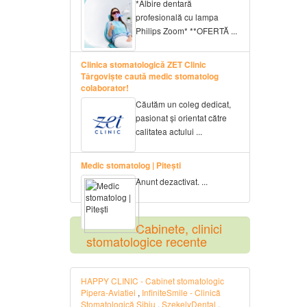
*Albire dentară
profesională cu lampa
Philips Zoom* **OFERTĂ ...
Clinica stomatologică ZET Clinic
Târgoviște caută medic stomatolog
colaborator!
Căutăm un coleg dedicat,
pasionat și orientat către
calitatea actului ...
Medic stomatolog | Pitești
Anunt dezactivat. ...
Cabinete, clinici
stomatologice recente
HAPPY CLINIC - Cabinet stomatologic
Pipera-Aviatiei
,
InfiniteSmile - Clinică
Stomatologică Sibiu
,
SzekelyDental
,