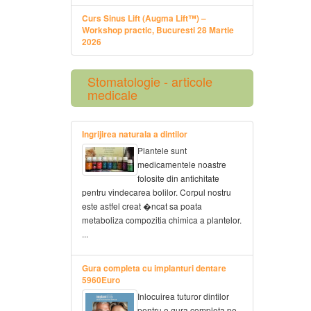
Curs Sinus Lift (Augma Lift™) –
Workshop practic, Bucuresti 28 Martie
2026
Stomatologie - articole
medicale
Ingrijirea naturala a dintilor
Plantele sunt
medicamentele noastre
folosite din antichitate
pentru vindecarea bolilor. Corpul nostru
este astfel creat �ncat sa poata
metaboliza compozitia chimica a plantelor.
...
Gura completa cu implanturi dentare
5960Euro
Inlocuirea tuturor dintilor
pentru o gura completa pe