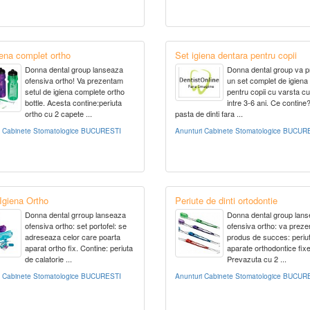
iena complet ortho
Set igiena dentara pentru copii
Donna dental group lanseaza
Donna dental group va 
ofensiva ortho! Va prezentam
un set complet de igiena
setul de igiena complete ortho
pentru copii cu varsta c
bottle. Acesta contine:periuta
intre 3-6 ani. Ce contine
ortho cu 2 capete ...
pasta de dinti fara ...
i Cabinete Stomatologice BUCURESTI
Anunturi Cabinete Stomatologice BUCUR
 Igiena Ortho
Periute de dinti ortodontie
Donna dental grroup lanseaza
Donna dental group lan
ofensiva ortho: set portofel: se
ofensiva ortho: va prez
adreseaza celor care poarta
produs de succes: periut
aparat ortho fix. Contine: periuta
aparate orthodontice fixe
de calatorie ...
Prevazuta cu 2 ...
i Cabinete Stomatologice BUCURESTI
Anunturi Cabinete Stomatologice BUCUR