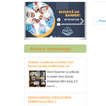
Previous
Next
« Pri
Anunturi stomatologie
Scanner cu plăcuțe cu fosfor Durr
Dental VistaScan Mini Easy 2.0
Vand Scanner cu plăcuțe
cu fosfor Durr Dental
VistaScan Mini Easy 2.0
nou in ...
REDESCOPERĂ STRĂLUCIREA
ZÂMBETULUI TĂU! ✨