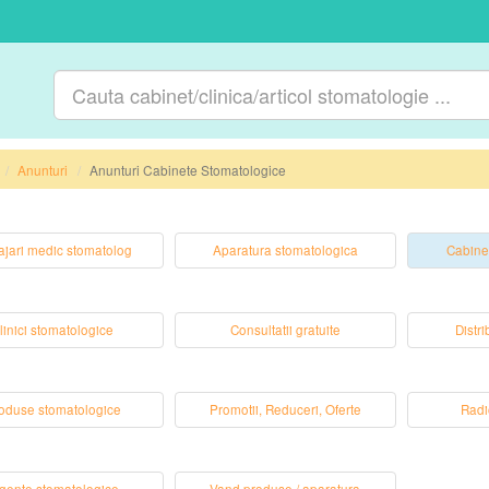
Anunturi
Anunturi Cabinete Stomatologice
jari medic stomatolog
Aparatura stomatologica
Cabine
linici stomatologice
Consultatii gratuite
Distri
oduse stomatologice
Promotii, Reduceri, Oferte
Radi