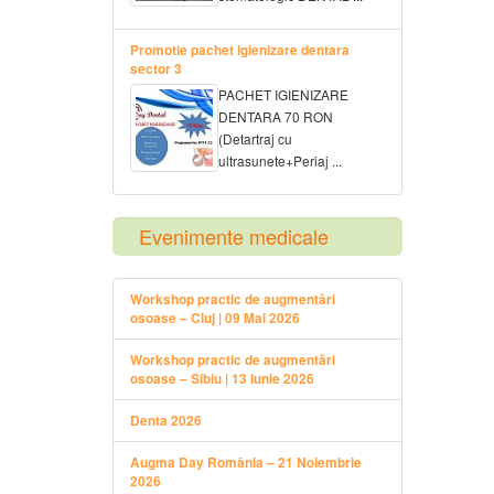
Promotie pachet igienizare dentara
sector 3
PACHET IGIENIZARE
DENTARA 70 RON
(Detartraj cu
ultrasunete+Periaj ...
Evenimente medicale
Workshop practic de augmentări
osoase – Cluj | 09 Mai 2026
Workshop practic de augmentări
osoase – Sibiu | 13 Iunie 2026
Denta 2026
Augma Day România – 21 Noiembrie
2026