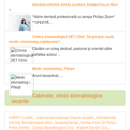
REDESCOPERĂ STRĂLUCIREA ZÂMBETULUI TĂU!
✨
*Albire dentară profesională cu lampa Philips Zoom*
**OFERTĂ ...
Clinica stomatologică ZET Clinic Târgoviște caută
medic stomatolog colaborator!
Căutăm un coleg dedicat, pasionat și orientat către
calitatea actului ...
Medic stomatolog | Pitești
Anunt dezactivat. ...
Cabinete, clinici stomatologice
recente
HAPPY CLINIC - Cabinet stomatologic Pipera-Aviatiei
,
InfiniteSmile -
Clinică Stomatologică Sibiu
,
SzekelyDental
,
Dental Clinic Dr Peicu
,
Petra Smiles - Clinica Stomatologica Cluj - Implant Dentar Cluj
,