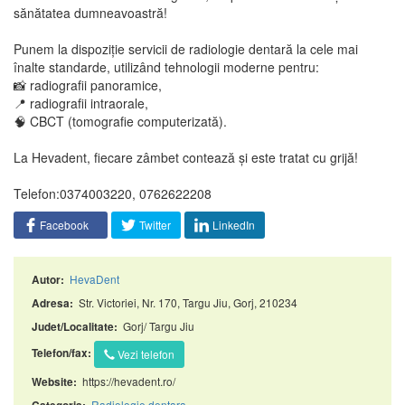
sănătatea dumneavoastră!
Punem la dispoziție servicii de radiologie dentară la cele mai
înalte standarde, utilizând tehnologii moderne pentru:
📸 radiografii panoramice,
📍 radiografii intraorale,
🧠 CBCT (tomografie computerizată).
La Hevadent, fiecare zâmbet contează și este tratat cu grijă!
Telefon:0374003220, 0762622208
Facebook
Twitter
LinkedIn
HevaDent
Autor:
Str. Victoriei, Nr. 170, Targu Jiu, Gorj, 210234
Adresa:
Gorj/ Targu Jiu
Judet/Localitate:
Telefon/fax:
Vezi telefon
https://hevadent.ro/
Website:
Radiologie dentara