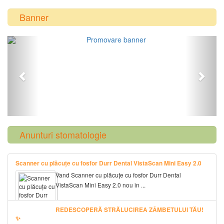
Banner
Previous
Next
Anunturi stomatologie
Scanner cu plăcuțe cu fosfor Durr Dental VistaScan Mini Easy 2.0
Vand Scanner cu plăcuțe cu fosfor Durr Dental
VistaScan Mini Easy 2.0 nou in ...
REDESCOPERĂ STRĂLUCIREA ZÂMBETULUI TĂU!
✨