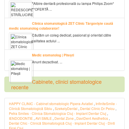
*Albire dentară profesională cu lampa Philips Zoom*
**OFERTĂ ...
Clinica stomatologică ZET Clinic Târgoviște caută
medic stomatolog colaborator!
Căutăm un coleg dedicat, pasionat și orientat către
calitatea actului ...
Medic stomatolog | Pitești
Anunt dezactivat. ...
Cabinete, clinici stomatologice
recente
HAPPY CLINIC - Cabinet stomatologic Pipera-Aviatiei
,
InfiniteSmile -
Clinică Stomatologică Sibiu
,
SzekelyDental
,
Dental Clinic Dr Peicu
,
Petra Smiles - Clinica Stomatologica Cluj - Implant Dentar Cluj
,
IENDODONTIE
,
AVI SMILE
,
Dental Zone
,
DaviDent Aesthetics
,
Dental Chic - Clinică Stomatologică Cluj - Implant Dentar Cluj - Dinti
Ficsi Cluj
,