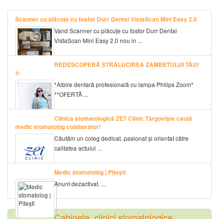
Scanner cu plăcuțe cu fosfor Durr Dental VistaScan Mini Easy 2.0
Vand Scanner cu plăcuțe cu fosfor Durr Dental
VistaScan Mini Easy 2.0 nou in ...
REDESCOPERĂ STRĂLUCIREA ZÂMBETULUI TĂU!
✨
*Albire dentară profesională cu lampa Philips Zoom*
**OFERTĂ ...
Clinica stomatologică ZET Clinic Târgoviște caută
medic stomatolog colaborator!
Căutăm un coleg dedicat, pasionat și orientat către
calitatea actului ...
Medic stomatolog | Pitești
Anunt dezactivat. ...
Cabinete, clinici stomatologice