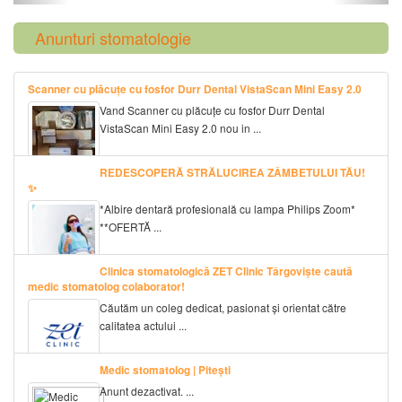
Anunturi stomatologie
Scanner cu plăcuțe cu fosfor Durr Dental VistaScan Mini Easy 2.0
Vand Scanner cu plăcuțe cu fosfor Durr Dental
VistaScan Mini Easy 2.0 nou in ...
REDESCOPERĂ STRĂLUCIREA ZÂMBETULUI TĂU!
✨
*Albire dentară profesională cu lampa Philips Zoom*
**OFERTĂ ...
Clinica stomatologică ZET Clinic Târgoviște caută
medic stomatolog colaborator!
Căutăm un coleg dedicat, pasionat și orientat către
calitatea actului ...
Medic stomatolog | Pitești
Anunt dezactivat. ...