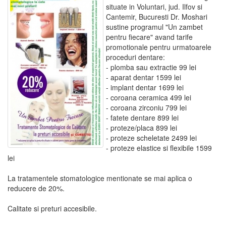
situate in Voluntari, jud. Ilfov si
Cantemir, Bucuresti Dr. Moshari
sustine programul "Un zambet
pentru fiecare" avand tarife
promotionale pentru urmatoarele
proceduri dentare:
- plomba sau extractie 99 lei
- aparat dentar 1599 lei
- implant dentar 1699 lei
- coroana ceramica 499 lei
- coroana zirconiu 799 lei
- fatete dentare 899 lei
- proteze/placa 899 lei
- proteze scheletate 2499 lei
- proteze elastice si flexibile 1599
lei
La tratamentele stomatologice mentionate se mai aplica o
reducere de 20%.
Calitate si preturi accesibile.