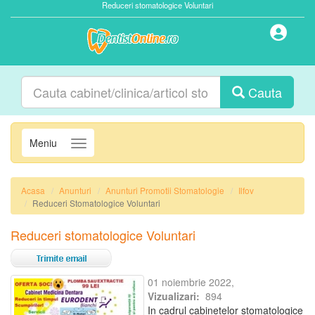
Reduceri stomatologice Voluntari
Cauta
Meniu
Navigatie
Acasa
Anunturi
Anunturi Promotii Stomatologie
Ilfov
Reduceri Stomatologice Voluntari
Reduceri stomatologice Voluntari
01 noiembrie 2022,
Vizualizari:
894
In cadrul cabinetelor stomatologice