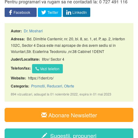
Pentru programari va rugam sa ne contactati la: 0 727 491 116
Facebook
Twitter
LinkedIn
Dr. Moshari
Autor:
Bd. Dimitrie Cantemir, nr. 20, bl. 8, sc. 1, et. P, ap. 2, interfon
Adresa:
102C, Sector 4 Daca este mai aproape de dvs avem sediu si in
Voluntari,Str. Ecaterina Teodoroiu ,nr.38 Cabinet 1DENT
Ilfov/ Sector 4
Judet/Localitate:
Telefon/fax:
Vezi telefon
https://1dent.ro/
Website:
Promotii, Reduceri, Oferte
Categoria:
894 vizualizari, adaugat la 01 noiembrie 2022, expira in 01 mai 2023
Abonare Newsletter
Sugestii, propuneri