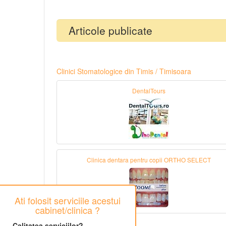
Articole publicate
Clinici Stomatologice din Timis / Timisoara
DentalTours
Clinica dentara pentru copii ORTHO SELECT
Ati folosit serviciile acestui
cabinet/clinica ?
Calitatea serviciilor?