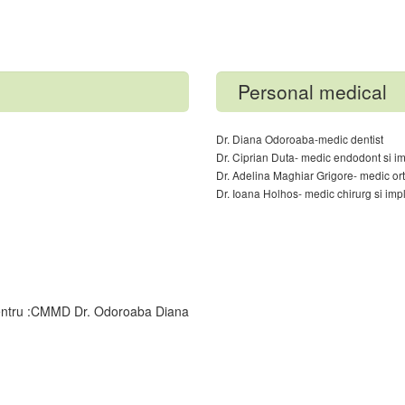
Personal medical
Dr. Diana Odoroaba-medic dentist
Dr. Ciprian Duta- medic endodont si i
Dr. Adelina Maghiar Grigore- medic or
Dr. Ioana Holhos- medic chirurg si imp
e pentru :CMMD Dr. Odoroaba Diana