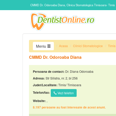
CMMD Dr. Odoroaba Diana, Clinica Stomatologica Timisoara- Timis
Acasa
Clinici Stomatologice
Timis
Meniu
CMMD Dr. Odoroaba Diana
Dr. Diana Odoroaba
Persoana de contact:
Str Silistra, nr. 2, bl 256
Adresa:
Timis/ Timisoara
Judet/Localitate:
Telefon/fax:
Vezi telefon
,
Website:
8.197 persoane au fost interesate de acest anunt.