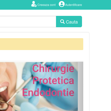
Creeaza cont
Autentificare
Cauta
Urmator