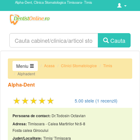
Alpha-Dent, Clinica Stomatologica Timisoara- Timis
Cauta
Acasa
Clinici Stomatologice
Timis
Meniu
Alphadent
Alpha-Dent
★★★★★
5.00
stele (
1
recenzii)
Dr.Todosin Octavian
Persoana de contact:
Timisoara - Calea Martirilor Nr.6-8
Adresa:
Fosta calea Girocului
Timis/ Timisoara
Judet/Localitate: