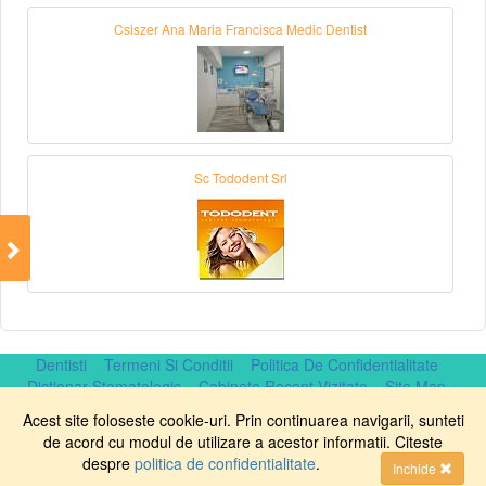
Csiszer Ana Maria Francisca Medic Dentist
Sc Tododent Srl
Dentisti
Termeni Si Conditii
Politica De Confidentialitate
Dictionar Stomatologic
Cabinete Recent Vizitate
Site Map
Copyright © DentistOnline.ro 2007 - 2026 . Designed and
Acest site foloseste cookie-uri. Prin continuarea navigarii, sunteti
developed by
web4smart.com
.
de acord cu modul de utilizare a acestor informatii. Citeste
despre
politica de confidentialitate
.
Inchide