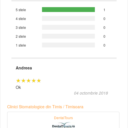
5 stele
1
4 stele
0
3 stele
0
2 stele
0
1 stele
0
Andreea
★★★★★
Ok
04 octombrie 2018
Clinici Stomatologice din Timis / Timisoara
DentalTours