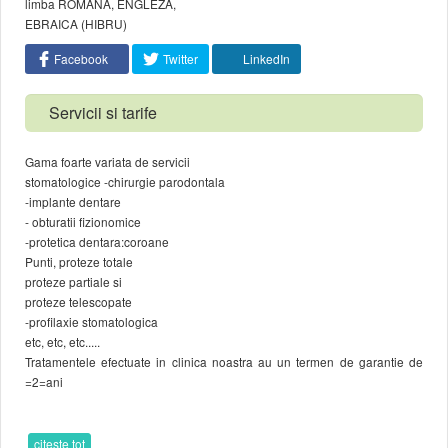
limba ROMANA, ENGLEZA,
EBRAICA (HIBRU)
Facebook
Twitter
LinkedIn
Servicii si tarife
Gama foarte variata de servicii
stomatologice -chirurgie parodontala
-implante dentare
- obturatii fizionomice
-protetica dentara:coroane
Punti, proteze totale
proteze partiale si
proteze telescopate
-profilaxie stomatologica
etc, etc, etc.....
Tratamentele efectuate in clinica noastra au un termen de garantie de
=2=ani
citeste tot