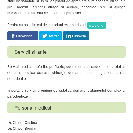
starii de sanatate si un mijloc placut de apropiere si relationare cu cei din
jurul nostru! Zambetul atrage si seduce, deschide inimi si ajunge
intotdeauna la sufletul celui caruia il primeste!
Pentru ca noi stim cat de important este zambetul
citeste tot
Facebook
Twitter
LinkedIn
Servicii si tarife
Servicii medicale oferite: profilaxie, odontoterapie, endodontie, protetica
dentara, estetica dentara, chirurgie dentara, implantologie, ortodontie,
pedodontie.
Important: servicii premium de estetica dentara, tratamentul complex al
parodontozei
Personal medical
Dr. Chiper Cristina
Dr. Chiper Bogdan