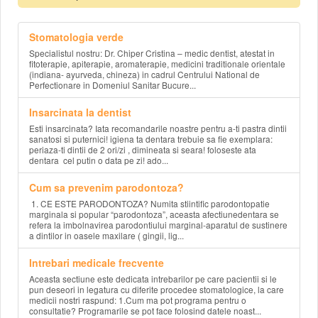
Stomatologia verde
Specialistul nostru: Dr. Chiper Cristina – medic dentist, atestat in
fitoterapie, apiterapie, aromaterapie, medicini traditionale orientale
(indiana- ayurveda, chineza) in cadrul Centrului National de
Perfectionare in Domeniul Sanitar Bucure...
Insarcinata la dentist
Esti insarcinata? Iata recomandarile noastre pentru a-ti pastra dintii
sanatosi si puternici! igiena ta dentara trebuie sa fie exemplara:
periaza-ti dintii de 2 ori/zi , dimineata si seara! foloseste ata
dentara cel putin o data pe zi! ado...
Cum sa prevenim parodontoza?
1. CE ESTE PARODONTOZA? Numita stiintific parodontopatie
marginala si popular “parodontoza”, aceasta afectiunedentara se
refera la imbolnavirea parodontiului marginal-aparatul de sustinere
a dintilor in oasele maxilare ( gingii, lig...
Intrebari medicale frecvente
Aceasta sectiune este dedicata intrebarilor pe care pacientii si le
pun deseori in legatura cu diferite procedee stomatologice, la care
medicii nostri raspund: 1.Cum ma pot programa pentru o
consultatie? Programarile se pot face folosind datele noast...