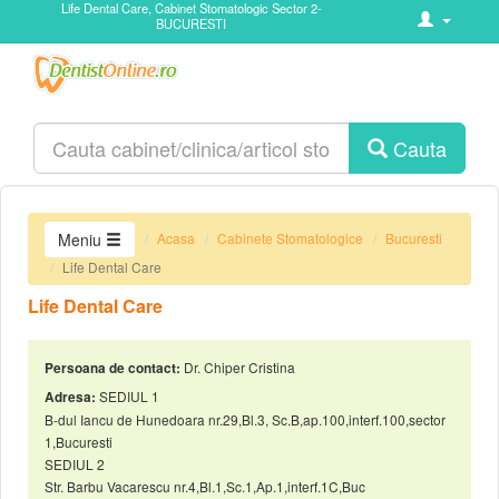
Life Dental Care, Cabinet Stomatologic Sector 2-
BUCURESTI
Cauta
Acasa
Cabinete Stomatologice
Bucuresti
Meniu
Life Dental Care
Life Dental Care
Dr. Chiper Cristina
Persoana de contact:
SEDIUL 1
Adresa:
B-dul Iancu de Hunedoara nr.29,Bl.3, Sc.B,ap.100,interf.100,sector
1,Bucuresti
SEDIUL 2
Str. Barbu Vacarescu nr.4,Bl.1,Sc.1,Ap.1,interf.1C,Buc