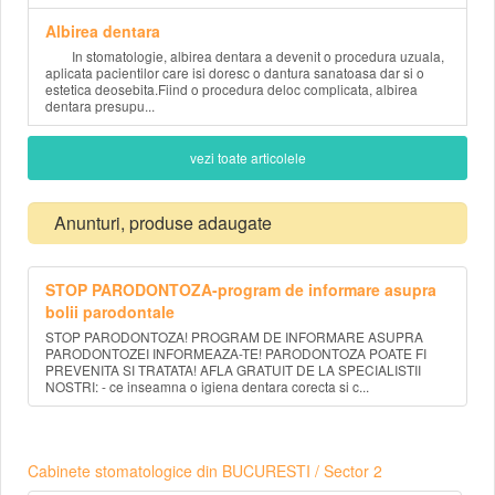
Albirea dentara
In stomatologie, albirea dentara a devenit o procedura uzuala,
aplicata pacientilor care isi doresc o dantura sanatoasa dar si o
estetica deosebita.Fiind o procedura deloc complicata, albirea
dentara presupu...
vezi toate articolele
Anunturi, produse adaugate
STOP PARODONTOZA-program de informare asupra
bolii parodontale
STOP PARODONTOZA! PROGRAM DE INFORMARE ASUPRA
PARODONTOZEI INFORMEAZA-TE! PARODONTOZA POATE FI
PREVENITA SI TRATATA! AFLA GRATUIT DE LA SPECIALISTII
NOSTRI: - ce inseamna o igiena dentara corecta si c...
Cabinete stomatologice din BUCURESTI / Sector 2