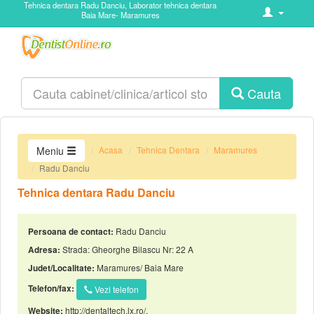
Tehnica dentara Radu Danciu, Laborator tehnica dentara
Baia Mare- Maramures
Cauta
Acasa
Tehnica Dentara
Maramures
Meniu
Radu Danciu
Tehnica dentara Radu Danciu
Radu Danciu
Persoana de contact:
Strada: Gheorghe Bilascu Nr: 22 A
Adresa:
Maramures/ Baia Mare
Judet/Localitate:
Telefon/fax:
Vezi telefon
http://dentaltech.lx.ro/,
Website: