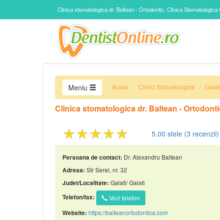
Clinica stomatologica dr. Baltean - Ortodontic, Clinica Stomatologica 
Acasa
Clinici Stomatologice
Galat
Meniu
Clinica stomatologica dr. Baltean - Ortodonti
★★★★★
5.00
stele (
3
recenzii)
Dr. Alexandru Baltean
Persoana de contact:
Str Serei, nr. 32
Adresa:
Galati/ Galati
Judet/Localitate:
Telefon/fax:
Vezi telefon
https://balteanortodontics.com
Website: