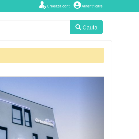
Creeaza cont
Autentificare
Cauta
Urmator