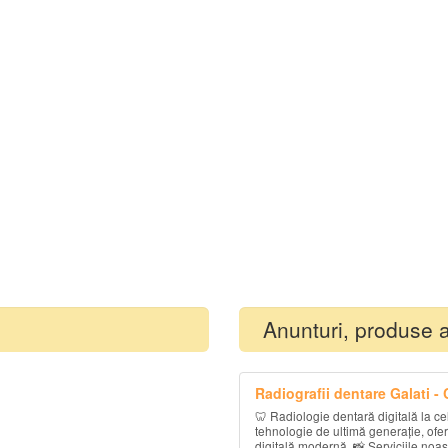
Anunturi, produse 
Radiografii dentare Galati -
🦷 Radiologie dentară digitală la ce
tehnologie de ultimă generație, oferi
digitală modernă. 📸 Serviciile noas.