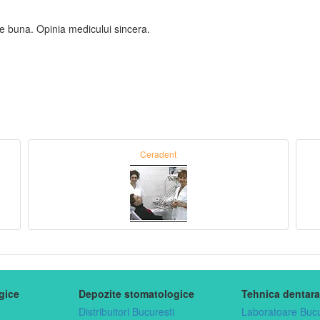
te buna. Opinia medicului sincera.
Ceradent
gice
Depozite stomatologice
Tehnica dentara
Distribuitori Bucuresti
Laboratoare Bucu