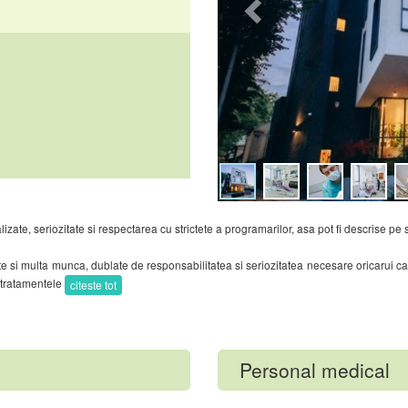
lizate, seriozitate si respectarea cu strictete a programarilor, asa pot fi descrise pe 
te si multa munca, dublate de responsabilitatea si seriozitatea necesare oricarui c
, tratamentele
citeste tot
Personal medical