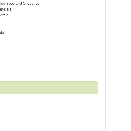
og, specialist Ortodontie
enerala
erala
ala