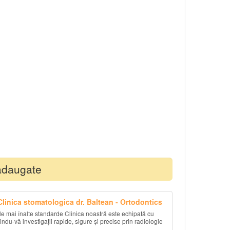
adaugate
 Clinica stomatologica dr. Baltean - Ortodontics
le mai înalte standarde Clinica noastră este echipată cu
ndu-vă investigații rapide, sigure și precise prin radiologie
..