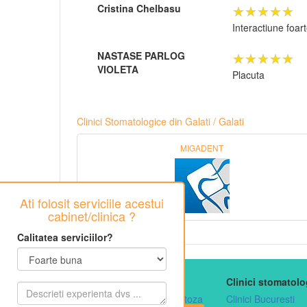
★★★★★
Cristina Chelbasu
Interactiune foar
★★★★★
NASTASE PARLOG
VIOLETA
Placuta
Clinici Stomatologice din Galati / Galati
MIGADENT
Ati folosit serviciile acestui
cabinet/clinica ?
Calitatea serviciilor?
Articole stomatologie
Clinici stomatolo
Tratament pentru paradontoza
Clinici Bucuresti