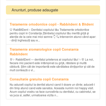
Anunturi, produse adaugate
Tratamente ortodontice copii - Rabbitdent & Bitdent
🦷 RabBitDent – Dentistul copilului tău Tratamente ortodontice
pentru copii în Constanța Zâmbetul copilului tău merită grijă și
atenție de la cele mai mici semne 👇 🔍 Intervenim atunci când apar:
- dinți înghesuiți sau e...
Tratamente stomatologice copii Constanta
Rabbitdent
🐰✨ RabbitDent — dentistul prietenos al copilului tău! ✨🐰 La noi,
fiecare mic pacient este întâmpinat cu grijă, răbdare și multă
căldură. Știm cât de importantă este sănătatea dințișorilor și cât de
mult contează o vi...
Consultatie gratuita copii Constanta
Nu aduceti copilul la dentist atunci cand il doare un dinte; aduceti-l
din timp atunci cand este sanatos. Aceasta numim noi happy visit.
Acum copilul vostru va face cunostinta cu dentistul, cu cabinetul, se
va juca si, astfel, urmatoarea vizita n...