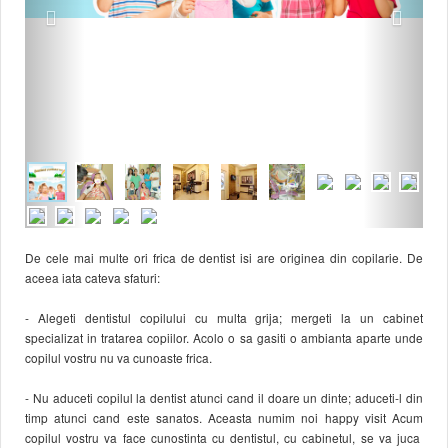
De cele mai multe ori frica de dentist isi are originea din copilarie. De
aceea iata cateva sfaturi:
- Alegeti dentistul copilului cu multa grija; mergeti la un cabinet
specializat in tratarea copiilor. Acolo o sa gasiti o ambianta aparte unde
copilul vostru nu va cunoaste frica.
- Nu aduceti copilul la dentist atunci cand il doare un dinte; aduceti-l din
timp atunci cand este sanatos. Aceasta numim noi happy visit Acum
copilul vostru va face cunostinta cu dentistul, cu cabinetul, se va juca