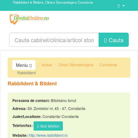
Rabbitdent & Bitdent, Clinica Stomatologica Constanta
Cauta
Acasa
Clinici Stomatologice
Constanta
Meniu
Rabbitdent
Rabbitdent & Bitdent
Bitoleanu Ionut
Persoana de contact:
Str. Zorelelor nr. 45 - 47, Constanta
Adresa:
Constanta/ Constanta
Judet/Localitate:
Telefon/fax:
Vezi telefon
http://www.rabbitdent.ro
Website: