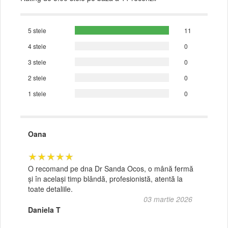
5 stele
11
4 stele
0
3 stele
0
2 stele
0
1 stele
0
Oana
★★★★★
O recomand pe dna Dr Sanda Ocos, o mână fermă
și în același timp blândă, profesionistă, atentă la
toate detaliile.
03 martie 2026
Daniela T