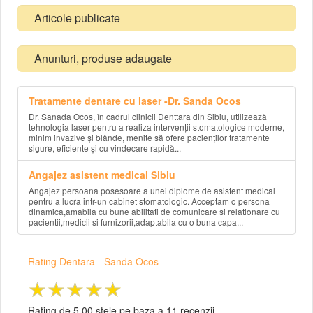
Articole publicate
Anunturi, produse adaugate
Tratamente dentare cu laser -Dr. Sanda Ocos
Dr. Sanada Ocos, în cadrul clinicii Denttara din Sibiu, utilizează
tehnologia laser pentru a realiza intervenții stomatologice moderne,
minim invazive și blânde, menite să ofere pacienților tratamente
sigure, eficiente și cu vindecare rapidă...
Angajez asistent medical Sibiu
Angajez persoana posesoare a unei diplome de asistent medical
pentru a lucra intr-un cabinet stomatologic. Acceptam o persona
dinamica,amabila cu bune abilitati de comunicare si relationare cu
pacientii,medicii si furnizorii,adaptabila cu o buna capa...
Rating Dentara - Sanda Ocos
★★★★★
Rating de 5.00 stele pe baza a 11 recenzii