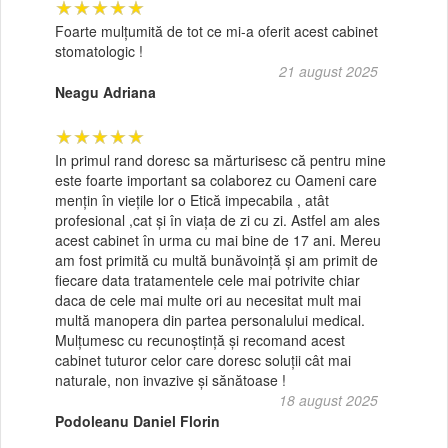
★★★★★
Foarte mulțumită de tot ce mi-a oferit acest cabinet
stomatologic !
21 august 2025
Neagu Adriana
★★★★★
In primul rand doresc sa mărturisesc că pentru mine
este foarte important sa colaborez cu Oameni care
mențin în viețile lor o Etică impecabila , atât
profesional ,cat și în viața de zi cu zi. Astfel am ales
acest cabinet în urma cu mai bine de 17 ani. Mereu
am fost primită cu multă bunăvoință și am primit de
fiecare data tratamentele cele mai potrivite chiar
daca de cele mai multe ori au necesitat mult mai
multă manopera din partea personalului medical.
Mulțumesc cu recunoștință și recomand acest
cabinet tuturor celor care doresc soluții cât mai
naturale, non invazive și sănătoase !
18 august 2025
Podoleanu Daniel Florin