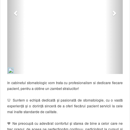
In cabinetul stomatologic vom trata cu profesionalism si dedicare fiecare
pacient, pentru a obtine un zambet stralucitor!
🦷 Suntem o echipă dedicată și pasionată de stomatologie, cu o vastă
experiență și o dorință sinceră de a oferi fiecărui pacient servicii la cele
mai înalte standarde de calitate.
💙 Ne preocupă cu adevărat confortul și starea de bine a celor care ne
trec pragul, de aceea ne perfecționăm continuu, participând la cursuri și