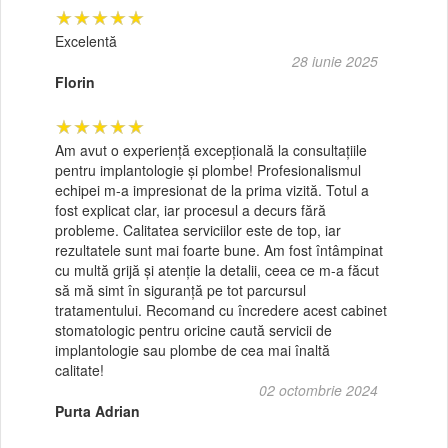
★★★★★
Excelentă
28 iunie 2025
Florin
★★★★★
Am avut o experiență excepțională la consultațiile
pentru implantologie și plombe! Profesionalismul
echipei m-a impresionat de la prima vizită. Totul a
fost explicat clar, iar procesul a decurs fără
probleme. Calitatea serviciilor este de top, iar
rezultatele sunt mai foarte bune. Am fost întâmpinat
cu multă grijă și atenție la detalii, ceea ce m-a făcut
să mă simt în siguranță pe tot parcursul
tratamentului. Recomand cu încredere acest cabinet
stomatologic pentru oricine caută servicii de
implantologie sau plombe de cea mai înaltă
calitate!
02 octombrie 2024
Purta Adrian