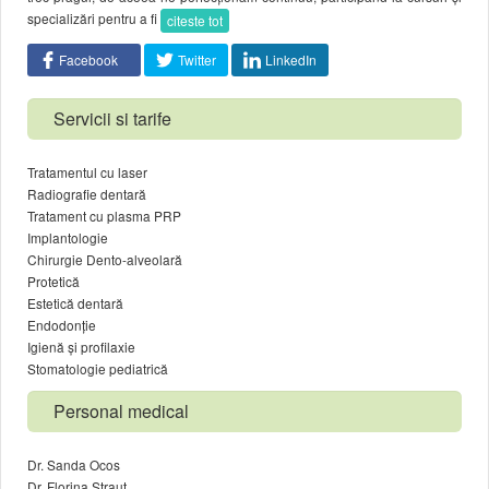
specializări pentru a fi
citeste tot
Facebook
Twitter
LinkedIn
Servicii si tarife
Tratamentul cu laser
Radiografie dentară
Tratament cu plasma PRP
Implantologie
Chirurgie Dento-alveolară
Protetică
Estetică dentară
Endodonție
Igienă și profilaxie
Stomatologie pediatrică
Personal medical
Dr. Sanda Ocos
Dr. Florina Straut