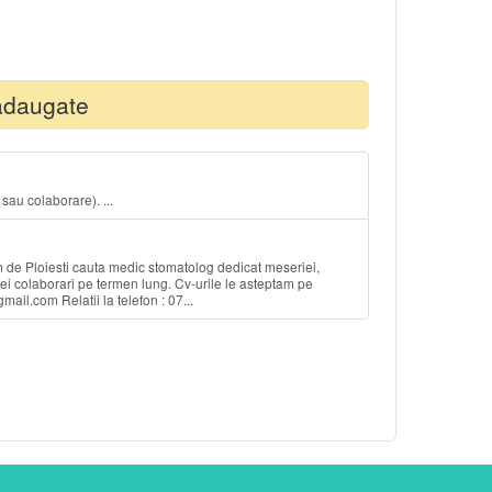
adaugate
sau colaborare). ...
m de Ploiesti cauta medic stomatolog dedicat meseriei,
nei colaborari pe termen lung. Cv-urile le asteptam pe
il.com Relatii la telefon : 07...