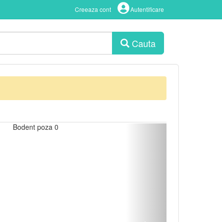
Creeaza cont
Autentificare
Cauta
Urmator