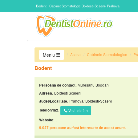
Bodent , Cabinet Stomatologic Boldesti-Scaeni- Prahova
Acasa
Cabinete Stomatologice
Pr
Meniu
Bodent
Muresanu Bogdan
Persoana de contact:
Boldesti Scaieni
Adresa:
Prahova/ Boldesti-Scaeni
Judet/Localitate:
Telefon/fax:
Vezi telefon
,
Website:
9.047 persoane au fost interesate de acest anunt.