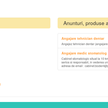
Anunturi, produse 
Angajare tehnician dentar
Angajez tehnician dentar (angajare 
Angajare medic stomatolog
Cabinet stomatologic situat la 10 k
serios si responsabil, in vederea u
adresa de email : cabinet.bodent@gma
i