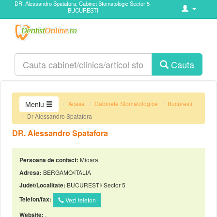
DR. Alessandro Spatafora, Cabinet Stomatologic Sector 5-
BUCURESTI
Cauta
Acasa
Cabinete Stomatologice
Bucuresti
Meniu
Dr Alessandro Spatafora
DR. Alessandro Spatafora
Mioara
Persoana de contact:
BERGAMO/ITALIA
Adresa:
BUCURESTI/ Sector 5
Judet/Localitate:
Telefon/fax:
Vezi telefon
,
Website: