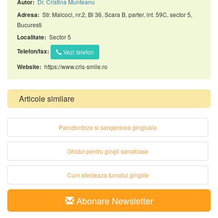
Dr. Cristina Munteanu
Autor:
Str. Malcoci, nr.2, Bl 36, Scara B, parter, int. 59C, sector 5,
Adresa:
Bucuresti
Sector 5
Localitate:
Telefon/fax:
Vezi telefon
https://www.cris-smile.ro
Website:
Articole similare
Parodontoza si sangerarea gingivala
Ghidul pentru gingii sanatoase
Cum afecteaza fumatul gingiile
Abonare Newsletter