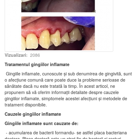
Vizualizari:
2086
Tratamentul gingiilor inflamate
Gingiile inflamate, cunoscute și sub denumirea de gingivită, sunt
o afecțiune comună care poate duce la probleme serioase de
sănătate dacă nu este tratată la timp. În acest articol, ne
propunem să vă oferim informații detaliate despre cauzele
gingiilor inflamate, simptomele acestei afecțiuni și metodele de
tratament disponibile.
Cauzele gingiilor inflamate
Gingiile inflamate sunt cauzate de:
- acumularea de bacterii formandu- se astfel placa bacteriana
dentara. Placa dentară este un strat fin de bacterii și resturi