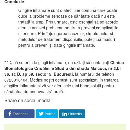
Concluzie
Gingiile inflamate sunt o afecțiune comună care poate
duce la probleme serioase de sănătate dacă nu este
tratată la timp. Prin urmare, este esențial să se acorde
atenție acestei probleme pentru a preveni complicațiile
ulterioare. Prin înțelegerea cauzelor, simptomelor și
metodelor de tratament disponibile, puteți lua măsuri
pentru a preveni și trata gingiile inflamate.
" "Dacă suferiți de gingii inflamate, nu ezitați să contactați
Clinica
Stomatologica Cris Smile Studio
din strada Malcoci, nr 2,bl
36, sc B, ap 59, sector 5, București,
la numărul de telefon
0723918404. Medicii noștri dentiști sunt specializați în tratarea
gingiilor inflamate și vă vor oferi cele mai bune soluții pentru
sănătatea dumneavoastră orală.
Share on social media:
Facebook
Twitter
LinkedIn