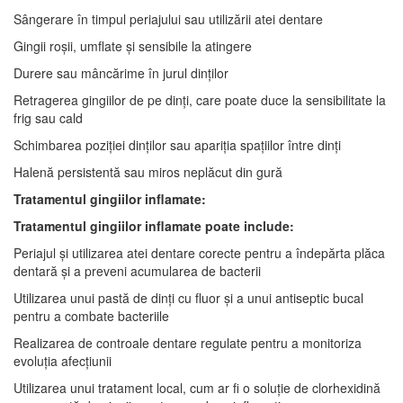
Sângerare în timpul periajului sau utilizării atei dentare
Gingii roșii, umflate și sensibile la atingere
Durere sau mâncărime în jurul dinților
Retragerea gingiilor de pe dinți, care poate duce la sensibilitate la
frig sau cald
Schimbarea poziției dinților sau apariția spațiilor între dinți
Halenă persistentă sau miros neplăcut din gură
Tratamentul gingiilor inflamate:
Tratamentul gingiilor inflamate poate include:
Periajul și utilizarea atei dentare corecte pentru a îndepărta plăca
dentară și a preveni acumularea de bacterii
Utilizarea unui pastă de dinți cu fluor și a unui antiseptic bucal
pentru a combate bacteriile
Realizarea de controale dentare regulate pentru a monitoriza
evoluția afecțiunii
Utilizarea unui tratament local, cum ar fi o soluție de clorhexidină