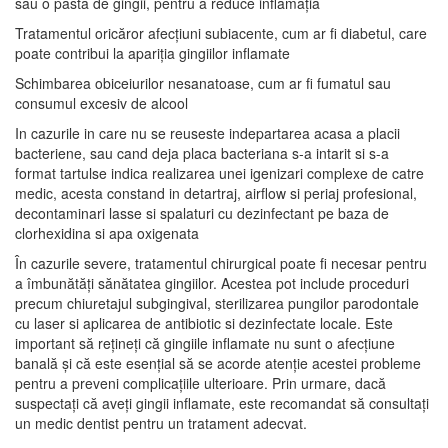
sau o pastă de gingii, pentru a reduce inflamația
Tratamentul oricăror afecțiuni subiacente, cum ar fi diabetul, care
poate contribui la apariția gingiilor inflamate
Schimbarea obiceiurilor nesanatoase, cum ar fi fumatul sau
consumul excesiv de alcool
In cazurile in care nu se reuseste indepartarea acasa a placii
bacteriene, sau cand deja placa bacteriana s-a intarit si s-a
format tartulse indica realizarea unei igenizari complexe de catre
medic, acesta constand in detartraj, airflow si periaj profesional,
decontaminari lasse si spalaturi cu dezinfectant pe baza de
clorhexidina si apa oxigenata
În cazurile severe, tratamentul chirurgical poate fi necesar pentru
a îmbunătăți sănătatea gingiilor. Acestea pot include proceduri
precum chiuretajul subgingival, sterilizarea pungilor parodontale
cu laser si aplicarea de antibiotic si dezinfectate locale. Este
important să rețineți că gingiile inflamate nu sunt o afecțiune
banală și că este esențial să se acorde atenție acestei probleme
pentru a preveni complicațiile ulterioare. Prin urmare, dacă
suspectați că aveți gingii inflamate, este recomandat să consultați
un medic dentist pentru un tratament adecvat.