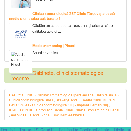
Clinica stomatologică ZET Clinic Târgoviște caută
medic stomatolog colaborator!
Căutăm un coleg dedicat, pasionat și orientat către
calitatea actului ...
Medic stomatolog | Pitești
Anunt dezactivat. ...
Cabinete, clinici stomatologice
recente
HAPPY CLINIC - Cabinet stomatologic Pipera-Aviatiei
,
InfiniteSmile -
Clinică Stomatologică Sibiu
,
SzekelyDental
,
Dental Clinic Dr Peicu
,
Petra Smiles - Clinica Stomatologica Cluj - Implant Dentar Cluj
,
IENDODONTIE
,
Chromatic Dental Clinic Clinica Stomatologica Bacau
,
AVI SMILE
,
Dental Zone
,
DaviDent Aesthetics
,
Dentisti
Termeni Si Conditii
Politica De Confidentialitate
Dictionar